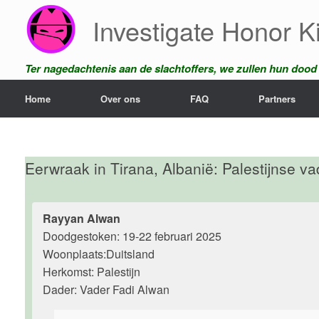
Ga
Investigate Honor Ki
naar
de
inhoud
Ter nagedachtenis aan de slachtoffers, we zullen hun dood n
Home
Over ons
FAQ
Partners
Eerwraak in Tirana, Albanië: Palestijnse v
Rayyan Alwan
Doodgestoken: 19-22 februari 2025
Woonplaats:Duitsland
Herkomst: Palestijn
Dader: Vader Fadi Alwan