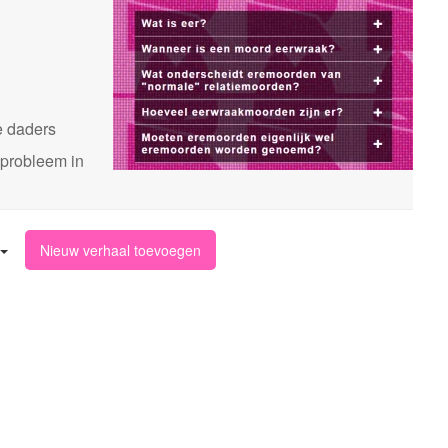
n
e daders
 probleem in