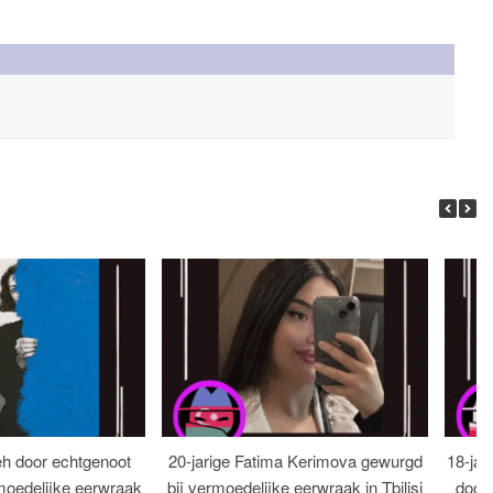
eh door echtgenoot
20-jarige Fatima Kerimova gewurgd
18-jar
moedelijke eerwraak
bij vermoedelijke eerwraak in Tbilisi
dood