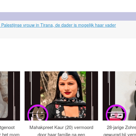
Palestijnse vrouw in Tirana, de dader is mogelijk haar vader
tgenoot
Mahakpreet Kaur (20) vermoord
28-jarige Zohr
er het mom
door haar familie na een
gewurgd bij ver