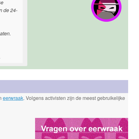
se
n de 24-
aten.
.
en
eerwraak
. Volgens activisten zijn de meest gebruikelijke