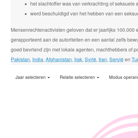
het slachtoffer was van verkrachting of seksuele 
werd beschuldigd van het hebben van een seksuele
Mensenrechtenactivisten geloven dat er jaarlijks 100.00
gerapporteerd aan de autoriteiten en een aantal zelfs bewu
goed bevriend zijn met lokale agenten, machthebbers of pol
Pakistan
,
India
,
Afghanistan
,
Irak
,
Syrië
,
Iran
,
Servië
en
Tur