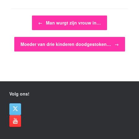
Bericht navigatie
←
Man wurgt zijn vrouw in…
Moeder van drie kinderen doodgestoken…
→
Volg ons!