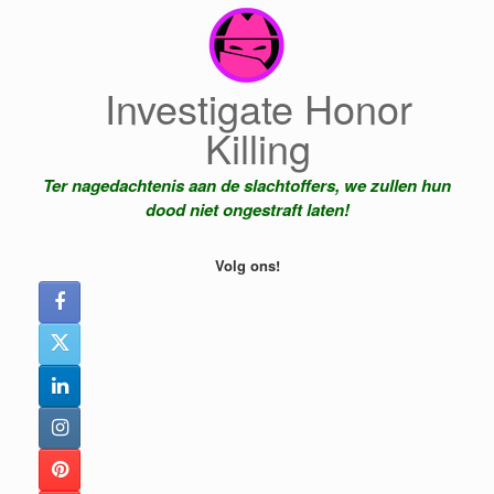
Ga
naar
de
inhoud
Investigate Honor
Killing
Ter nagedachtenis aan de slachtoffers, we zullen hun
dood niet ongestraft laten!
Volg ons!