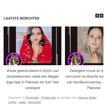
LAATSTE BERICHTEN
Vrouw geëxecuteerd in bijzijn van
Zwangere vrouw en ech
dorpsbewoners nadat een illegale
vermoord na lokactie ond
jirga haar in Pakistan tot ‘kari’ had
van familieverzoening – H
verklaard
Pakistan
Geplaatst in
Eerwraak
,
Onderzoek
en getagd met
Iraanse dader
,
politie
,
vader
,
vermoord
.