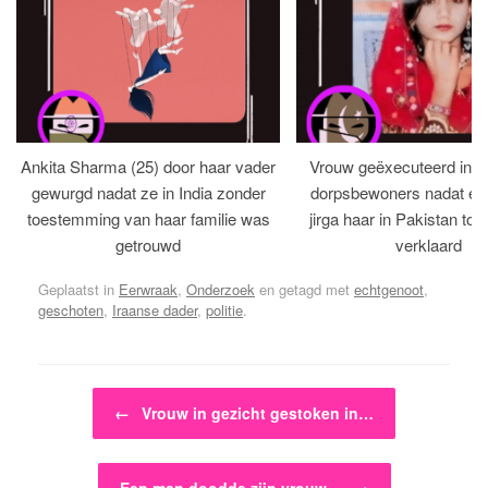
Ankita Sharma (25) door haar vader
Vrouw geëxecuteerd in bi
gewurgd nadat ze in India zonder
dorpsbewoners nadat een 
toestemming van haar familie was
jirga haar in Pakistan tot 
getrouwd
verklaard
Geplaatst in
Eerwraak
,
Onderzoek
en getagd met
echtgenoot
,
geschoten
,
Iraanse dader
,
politie
.
Bericht navigatie
←
Vrouw in gezicht gestoken in…