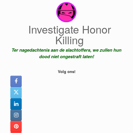
Ga
naar
de
inhoud
Investigate Honor
Killing
Ter nagedachtenis aan de slachtoffers, we zullen hun
dood niet ongestraft laten!
Volg ons!