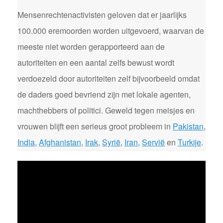
Mensenrechtenactivisten geloven dat er jaarlijks
100.000 eremoorden worden uitgevoerd, waarvan de
meeste niet worden gerapporteerd aan de
autoriteiten en een aantal zelfs bewust wordt
verdoezeld door autoriteiten zelf bijvoorbeeld omdat
de daders goed bevriend zijn met lokale agenten,
machthebbers of politici. Geweld tegen meisjes en
vrouwen blijft een serieus groot probleem in
Pakistan
,
India
,
Afghanistan
,
Irak
,
Syrië
,
Iran
,
Servië
en
Turkije
.