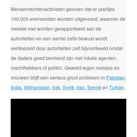
Mensenrechtenactivisten geloven dat er jaarlijks
100.000 eremoorden worden uitgevoerd, waarvan de
meeste niet worden gerapporteerd aan de
autoriteiten en een aantal zelfs bewust wordt
verdoezeld door autoriteiten zelf bijvoorbeeld omdat
de daders goed bevriend zijn met lokale agenten,
machthebbers of politici. Geweld tegen meisjes en
vrouwen blijft een serieus groot probleem in
Pakistan
,
India
,
Afghanistan
,
Irak
,
Syrië
,
Iran
,
Servië
en
Turkije
.