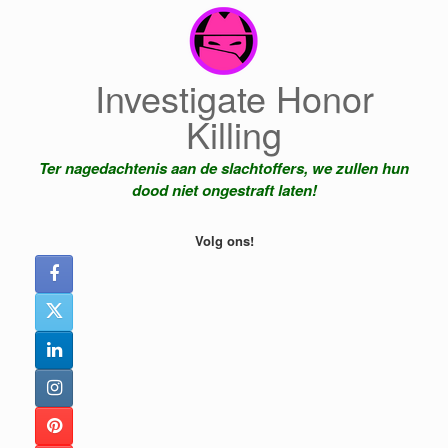
Ga
naar
de
inhoud
Investigate Honor
Killing
Ter nagedachtenis aan de slachtoffers, we zullen hun
dood niet ongestraft laten!
Volg ons!