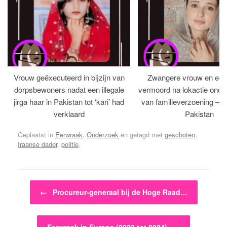
Vrouw geëxecuteerd in bijzijn van
Zwangere vrouw en ech
dorpsbewoners nadat een illegale
vermoord na lokactie ond
jirga haar in Pakistan tot ‘kari’ had
van familieverzoening – H
verklaard
Pakistan
Geplaatst in
Eerwraak
,
Onderzoek
en getagd met
geschoten
,
Iraanse dader
,
politie
.
Bericht navigatie
←
Procureur-generaal bij de Hoge Raad…