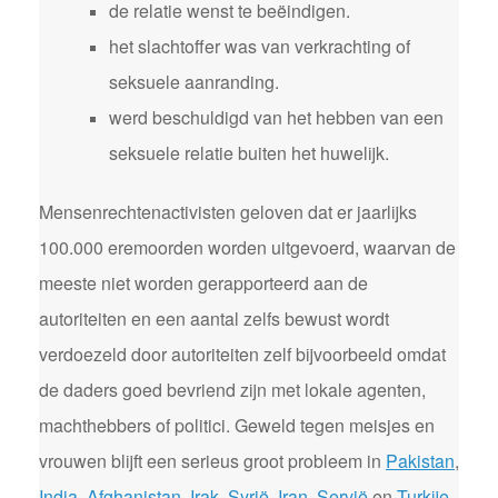
de relatie wenst te beëindigen.
het slachtoffer was van verkrachting of
seksuele aanranding.
werd beschuldigd van het hebben van een
seksuele relatie buiten het huwelijk.
Mensenrechtenactivisten geloven dat er jaarlijks
100.000 eremoorden worden uitgevoerd, waarvan de
meeste niet worden gerapporteerd aan de
autoriteiten en een aantal zelfs bewust wordt
verdoezeld door autoriteiten zelf bijvoorbeeld omdat
de daders goed bevriend zijn met lokale agenten,
machthebbers of politici. Geweld tegen meisjes en
vrouwen blijft een serieus groot probleem in
Pakistan
,
India
,
Afghanistan
,
Irak
,
Syrië
,
Iran
,
Servië
en
Turkije
.