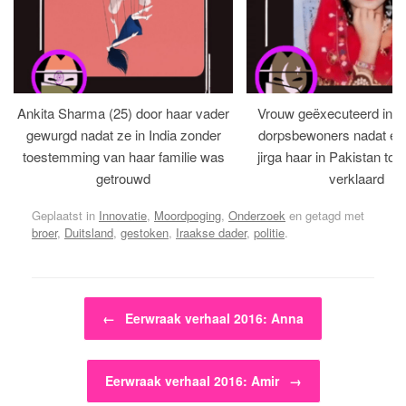
Ankita Sharma (25) door haar vader
Vrouw geëxecuteerd in bi
gewurgd nadat ze in India zonder
dorpsbewoners nadat een 
toestemming van haar familie was
jirga haar in Pakistan tot 
getrouwd
verklaard
Geplaatst in
Innovatie
,
Moordpoging
,
Onderzoek
en getagd met
broer
,
Duitsland
,
gestoken
,
Iraakse dader
,
politie
.
Bericht navigatie
←
Eerwraak verhaal 2016: Anna
Eerwraak verhaal 2016: Amir
→