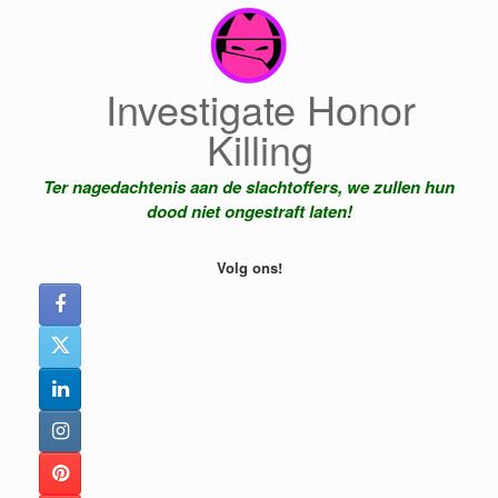
Ga
naar
de
inhoud
Investigate Honor
Killing
Ter nagedachtenis aan de slachtoffers, we zullen hun
dood niet ongestraft laten!
Volg ons!