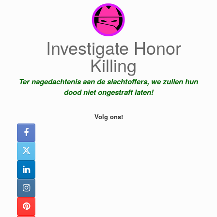
Ga
naar
de
inhoud
Investigate Honor
Killing
Ter nagedachtenis aan de slachtoffers, we zullen hun
dood niet ongestraft laten!
Volg ons!