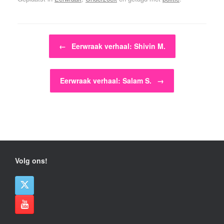
Bericht navigatie
←
Eerwraak verhaal: Shivin M.
Eerwraak verhaal: Salam S.
→
Volg ons!