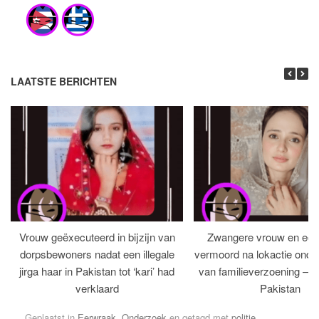
LAATSTE BERICHTEN
Vrouw geëxecuteerd in bijzijn van
Zwangere vrouw en ech
dorpsbewoners nadat een illegale
vermoord na lokactie ond
jirga haar in Pakistan tot ‘kari’ had
van familieverzoening – H
verklaard
Pakistan
Geplaatst in
Eerwraak
,
Onderzoek
en getagd met
politie
.