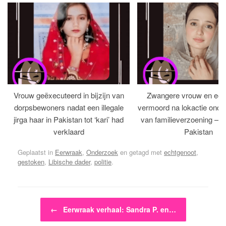
Vrouw geëxecuteerd in bijzijn van
Zwangere vrouw en ech
dorpsbewoners nadat een illegale
vermoord na lokactie ond
jirga haar in Pakistan tot ‘kari’ had
van familieverzoening – H
verklaard
Pakistan
Geplaatst in
Eerwraak
,
Onderzoek
en getagd met
echtgenoot
,
gestoken
,
Libische dader
,
politie
.
Bericht navigatie
←
Eerwraak verhaal: Sandra P. en…