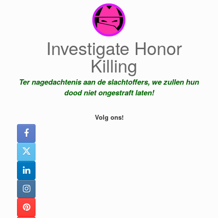
Ga
naar
de
inhoud
Investigate Honor
Killing
Ter nagedachtenis aan de slachtoffers, we zullen hun
dood niet ongestraft laten!
Volg ons!