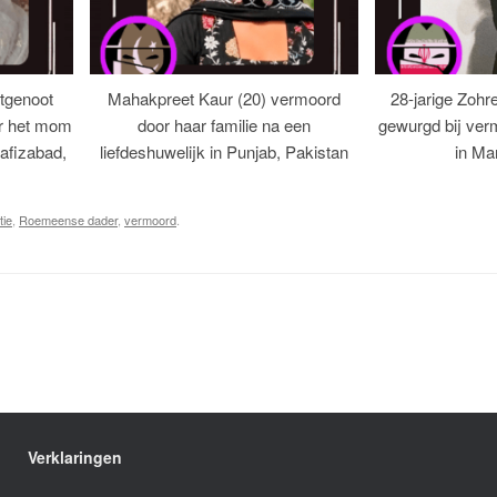
tgenoot
Mahakpreet Kaur (20) vermoord
28-jarige Zohr
er het mom
door haar familie na een
gewurgd bij ver
afizabad,
liefdeshuwelijk in Punjab, Pakistan
in Ma
tie
,
Roemeense dader
,
vermoord
.
Verklaringen