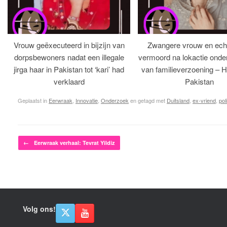
Vrouw geëxecuteerd in bijzijn van
Zwangere vrouw en ech
dorpsbewoners nadat een illegale
vermoord na lokactie ond
jirga haar in Pakistan tot ‘kari’ had
van familieverzoening – H
verklaard
Pakistan
Geplaatst in
Eerwraak
,
Innovatie
,
Onderzoek
en getagd met
Duitsland
,
ex-vriend
,
poli
Bericht navigatie
←
Eerwraak verhaal: Tevrat Yildiz
Volg ons!