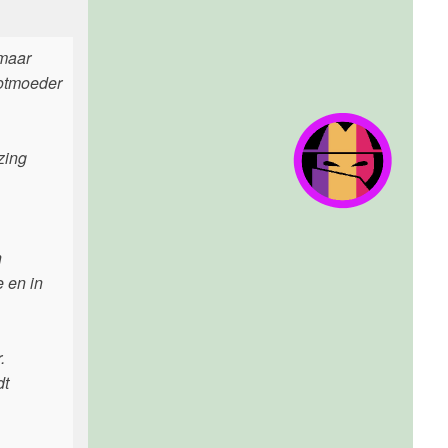
 maar
ootmoeder
zing
n
e en in
.
dt