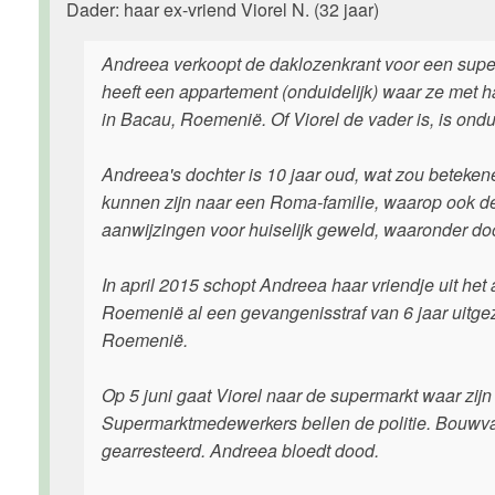
Dader: haar ex-vriend Viorel N. (32 jaar)
Andreea verkoopt de daklozenkrant voor een super
heeft een appartement (onduidelijk) waar ze met 
in Bacau, Roemenië. Of Viorel de vader is, is ondui
Andreea's dochter is 10 jaar oud, wat zou beteken
kunnen zijn naar een Roma-familie, waarop ook de
aanwijzingen voor huiselijk geweld, waaronder d
In april 2015 schopt Andreea haar vriendje uit het a
Roemenië al een gevangenisstraf van 6 jaar uitgeze
Roemenië.
Op 5 juni gaat Viorel naar de supermarkt waar zijn
Supermarktmedewerkers bellen de politie. Bouwvakk
gearresteerd. Andreea bloedt dood.