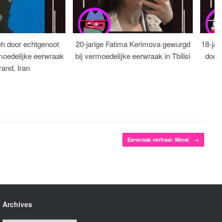
eh door echtgenoot
20-jarige Fatima Kerimova gewurgd
18-jar
moedelijke eerwraak
bij vermoedelijke eerwraak in Tbilisi
dood
rand, Iran
Eerwraak verhaal: Meral
→
Archives