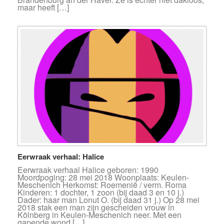
maar heeft […]
Eerwraak verhaal: Halice
Eerwraak verhaal Halice geboren: 1990
Moordpoging: 28 mei 2018 Woonplaats: Keulen-
Meschenich Herkomst: Roemenië / verm. Roma
Kinderen: 1 dochter, 1 zoon (bij daad 3 en 10 j.)
Dader: haar man Lonut O. (bij daad 31 j.) Op 28 mei
2018 stak een man zijn gescheiden vrouw in
Kölnberg in Keulen-Meschenich neer. Met een
gapende wond […]