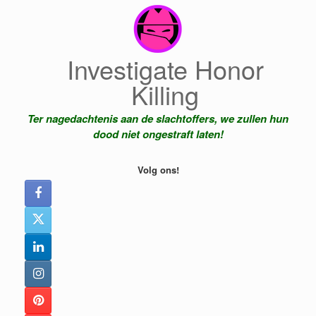
Ga
naar
de
inhoud
Investigate Honor
Killing
Ter nagedachtenis aan de slachtoffers, we zullen hun
dood niet ongestraft laten!
Volg ons!