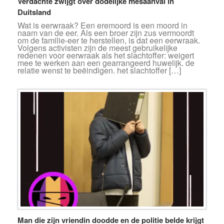
Verdachte zwijgt over dodelijke mesaanval in
Duitsland
Wat is eerwraak? Een eremoord is een moord in
naam van de eer. Als een broer zijn zus vermoordt
om de familie-eer te herstellen, is dat een eerwraak.
Volgens activisten zijn de meest gebruikelijke
redenen voor eerwraak als het slachtoffer: weigert
mee te werken aan een gearrangeerd huwelijk. de
relatie wenst te beëindigen. het slachtoffer […]
Man die zijn vriendin doodde en de politie belde krijgt