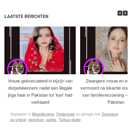
LAATSTE BERICHTEN
Vrouw geëxecuteerd in bijzijn van
Zwangere vrouw en ech
dorpsbewoners nadat een illegale
vermoord na lokactie ond
jirga haar in Pakistan tot ‘kari’ had
van familieverzoening – H
verklaard
Pakistan
Geplaatst in
Moordpoging
,
Onderzoek
en getagd met
Duitsland
,
ex-vriend
,
gestoken
,
politie
,
Turkse dader
.