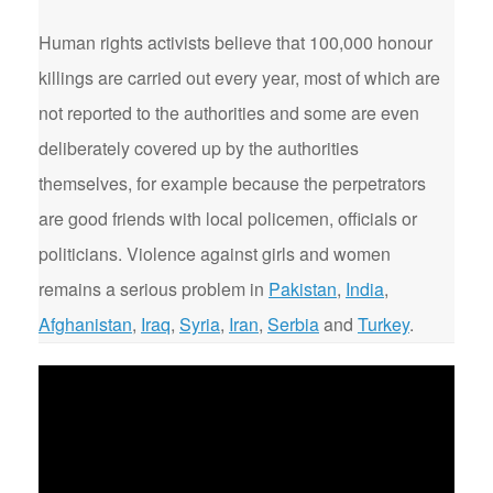
Human rights activists believe that 100,000 honour
killings are carried out every year, most of which are
not reported to the authorities and some are even
deliberately covered up by the authorities
themselves, for example because the perpetrators
are good friends with local policemen, officials or
politicians. Violence against girls and women
remains a serious problem in
Pakistan
,
India
,
Afghanistan
,
Iraq
,
Syria
,
Iran
,
Serbia
and
Turkey
.