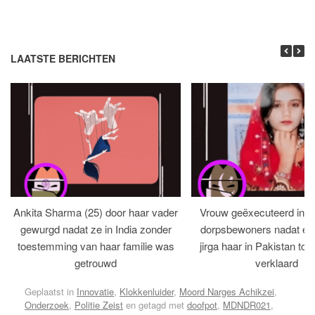
LAATSTE BERICHTEN
Ankita Sharma (25) door haar vader
Vrouw geëxecuteerd in bi
gewurgd nadat ze in India zonder
dorpsbewoners nadat een 
toestemming van haar familie was
jirga haar in Pakistan tot 
getrouwd
verklaard
Geplaatst in
Innovatie
,
Klokkenluider
,
Moord Narges Achikzei
,
Onderzoek
,
Politie Zeist
en getagd met
doofpot
,
MDNDR021
,