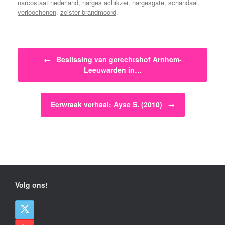
narcostaat nederland
,
narges achikzei
,
nargesgate
,
schandaal
,
verloochenen
,
zeister brandmoord
.
Bericht navigatie
←
Beslissing van gerechtshof Arnhem-
Leeuwarden in…
Eerwraak verhaal: Ayse S. (2010)
→
Volg ons!