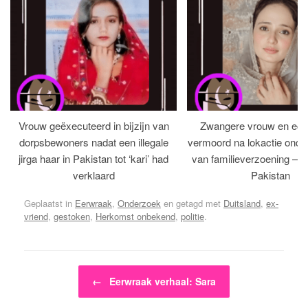
Vrouw geëxecuteerd in bijzijn van
Zwangere vrouw en ech
dorpsbewoners nadat een illegale
vermoord na lokactie ond
jirga haar in Pakistan tot ‘kari’ had
van familieverzoening – H
verklaard
Pakistan
Geplaatst in
Eerwraak
,
Onderzoek
en getagd met
Duitsland
,
ex-
vriend
,
gestoken
,
Herkomst onbekend
,
politie
.
Bericht navigatie
←
Eerwraak verhaal: Sara