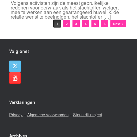
Volgens activisten zijn de meest gebruikelijke
redenen voor eerwraak als het slachtoffer: weigert
mee te werken aan een gearrangeerd huwelijk. de
relatie wenst te beëindigen. het slachtoffer […]
Bericht navigatie
1
2
3
4
5
6
Next »
Volg ons!
Verklaringen
Privacy
–
Algemene voorwaarden
–
Steun dit project
Archives