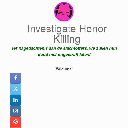
Ga
naar
de
inhoud
Investigate Honor
Killing
Ter nagedachtenis aan de slachtoffers, we zullen hun
dood niet ongestraft laten!
Volg ons!