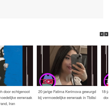
eh door echtgenoot
20-jarige Fatima Kerimova gewurgd
18-jar
moedelijke eerwraak
bij vermoedelijke eerwraak in Tbilisi
dood
rand, Iran