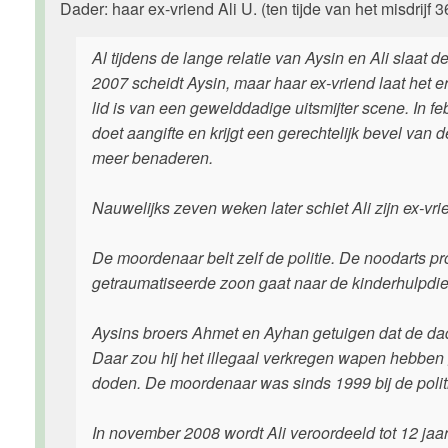
Dader: haar ex-vriend Ali U. (ten tijde van het misdrijf 3
Al tijdens de lange relatie van Aysin en Ali slaat
2007 scheidt Aysin, maar haar ex-vriend laat het er n
lid is van een gewelddadige uitsmijter scene. In f
doet aangifte en krijgt een gerechtelijk bevel va
meer benaderen.
Nauwelijks zeven weken later schiet Ali zijn ex-vr
De moordenaar belt zelf de politie. De noodarts pr
getraumatiseerde zoon gaat naar de kinderhulpdienst
Aysins broers Ahmet en Ayhan getuigen dat de dad
Daar zou hij het illegaal verkregen wapen hebben 
doden. De moordenaar was sinds 1999 bij de polit
In november 2008 wordt Ali veroordeeld tot 12 ja