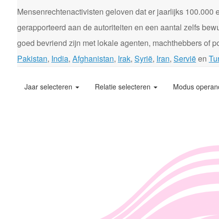
Mensenrechtenactivisten geloven dat er jaarlijks 100.00
gerapporteerd aan de autoriteiten en een aantal zelfs bewu
goed bevriend zijn met lokale agenten, machthebbers of pol
Pakistan
,
India
,
Afghanistan
,
Irak
,
Syrië
,
Iran
,
Servië
en
Tur