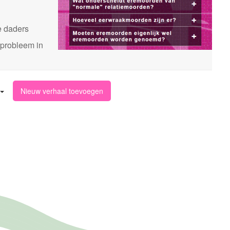
n
e daders
 probleem in