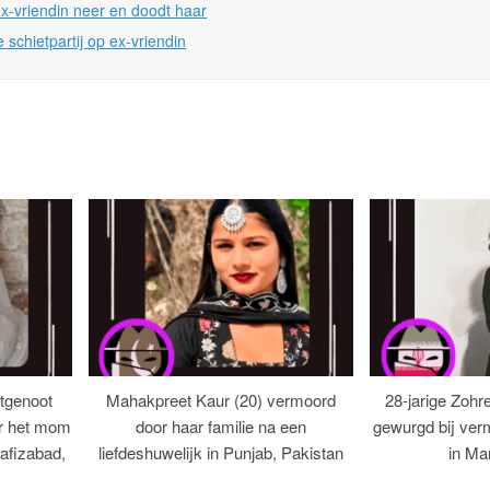
ex-vriendin neer en doodt haar
 schietpartij op ex-vriendin
tgenoot
Mahakpreet Kaur (20) vermoord
28-jarige Zohr
er het mom
door haar familie na een
gewurgd bij ver
afizabad,
liefdeshuwelijk in Punjab, Pakistan
in Ma