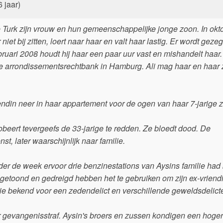
6 jaar)
 de Turk zijn vrouw en hun gemeenschappelijke jonge zoon. In okt
iet bij zitten, loert naar haar en valt haar lastig. Er wordt gezeg
ebruari 2008 houdt hij haar een paar uur vast en mishandelt haar.
n de arrondissementsrechtbank in Hamburg. Ali mag haar en haar 
iendin neer in haar appartement voor de ogen van haar 7-jarige 
obeert tevergeefs de 33-jarige te redden. Ze bloedt dood. De
, later waarschijnlijk naar familie.
er de week ervoor drie benzinestations van Aysins familie had
getoond en gedreigd hebben het te gebruiken om zijn ex-vriendi
ie bekend voor een zedendelict en verschillende geweldsdelict
ar gevangenisstraf. Aysin's broers en zussen kondigen een hoge