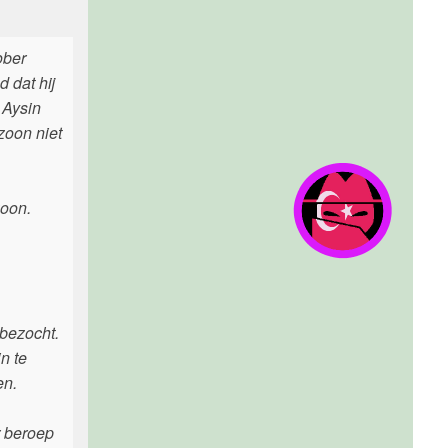
ober
d dat hij
 Aysin
zoon niet
zoon.
 bezocht.
n te
en.
r beroep