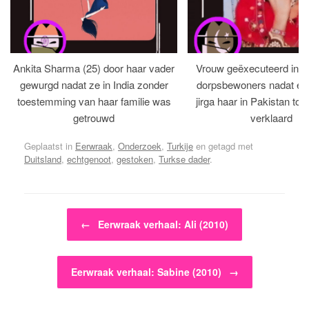
Ankita Sharma (25) door haar vader
Vrouw geëxecuteerd in bi
gewurgd nadat ze in India zonder
dorpsbewoners nadat een 
toestemming van haar familie was
jirga haar in Pakistan tot 
getrouwd
verklaard
Geplaatst in
Eerwraak
,
Onderzoek
,
Turkije
en getagd met
Duitsland
,
echtgenoot
,
gestoken
,
Turkse dader
.
Bericht navigatie
←
Eerwraak verhaal: Ali (2010)
Eerwraak verhaal: Sabine (2010)
→