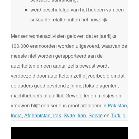
werd beschuldigd van het hebben van een
seksuele relatie buiten het huwelijk.
Mensenrechtenactivisten geloven dat er jaarlijks
100.000 eremoorden worden uitgevoerd, waarvan de
meeste niet worden gerapporteerd aan de
autoriteiten en een aantal zelfs bewust wordt
verdoezeld door autoriteiten zelf bijvoorbeeld omdat
de daders goed bevriend zijn met lokale agenten,
machthebbers of politici. Geweld tegen meisjes en
vrouwen blijft een serieus groot probleem in
Pakistan
,
India
,
Afghanistan
,
Irak
,
Syrië
,
Iran
,
Servië
en
Turkije
.