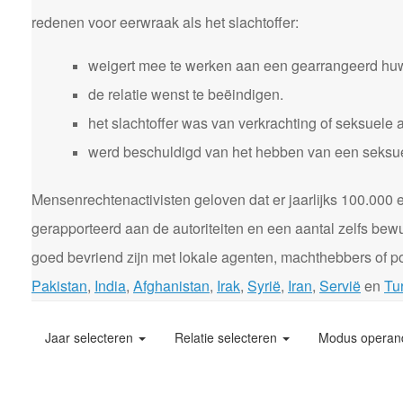
redenen voor eerwraak als het slachtoffer:
weigert mee te werken aan een gearrangeerd huw
de relatie wenst te beëindigen.
het slachtoffer was van verkrachting of seksuele 
werd beschuldigd van het hebben van een seksuele
Mensenrechtenactivisten geloven dat er jaarlijks 100.00
gerapporteerd aan de autoriteiten en een aantal zelfs bewu
goed bevriend zijn met lokale agenten, machthebbers of pol
Pakistan
,
India
,
Afghanistan
,
Irak
,
Syrië
,
Iran
,
Servië
en
Tur