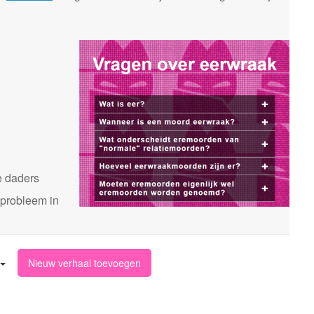
n
e daders
 probleem in