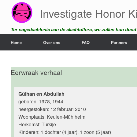
Ga
Investigate Honor Ki
naar
de
inhoud
Ter nagedachtenis aan de slachtoffers, we zullen hun dood n
Home
Over ons
FAQ
Partners
Eerwraak verhaal
Gülhan en Abdullah
geboren: 1978, 1944
neergestoken: 12 februari 2010
Woonplaats: Keulen-Mühlheim
Herkomst: Turkije
Kinderen: 1 dochter (4 jaar), 1 zoon (5 jaar)