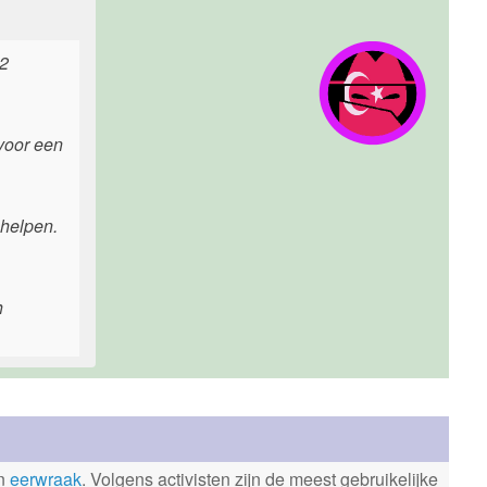
12
 voor een
 helpen.
h
en
eerwraak
. Volgens activisten zijn de meest gebruikelijke