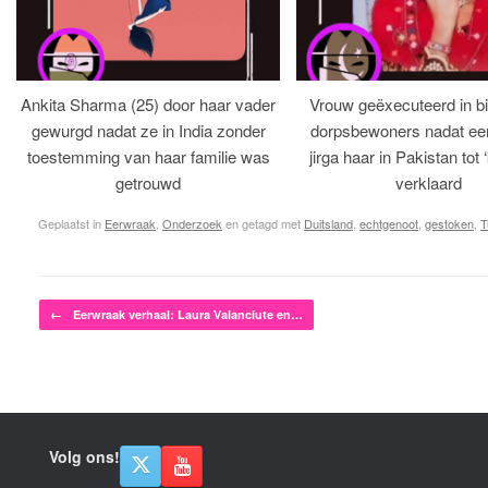
Ankita Sharma (25) door haar vader
Vrouw geëxecuteerd in bi
gewurgd nadat ze in India zonder
dorpsbewoners nadat een 
toestemming van haar familie was
jirga haar in Pakistan tot 
getrouwd
verklaard
Geplaatst in
Eerwraak
,
Onderzoek
en getagd met
Duitsland
,
echtgenoot
,
gestoken
,
T
Bericht navigatie
←
Eerwraak verhaal: Laura Valanciute en…
Volg ons!