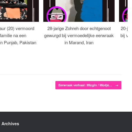
aur (20) vermoord
28-jarige Zohreh door echtgenoot
20-ja
familie na een
gewurgd bij vermoedelijke eerwraak
bij ve
 in Punjab, Pakistan
in Marand, Iran
Eerwraak verhaal: Mizgin / Müdje…
→
Archives