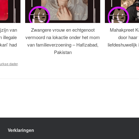
jzijn van
Zwangere vrouw en echtgenoot
Mahakpreet K
illegale
vermoord na lokactie onder het mom
door haar 
‘kari’ had
van familieverzoening – Hafizabad,
liefdeshuwelijk
Pakistan
urkse dader
.
Verklaringen