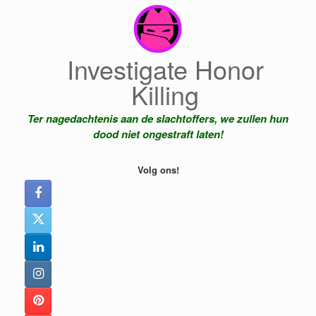
Ga
naar
de
inhoud
Investigate Honor
Killing
Ter nagedachtenis aan de slachtoffers, we zullen hun
dood niet ongestraft laten!
Volg ons!