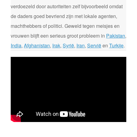
verdoezeld door autoriteiten zelf bijvoorbeeld omdat
de daders goed bevriend zijn met lokale agenten,
machthebbers of politici. Geweld tegen meisjes en
vrouwen blijft een serieus groot probleem in
Pakistan
,
India
,
Afghanistan
,
Irak
,
Syrië
,
Iran
,
Servië
en
Turkije
.