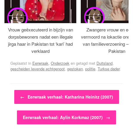
Vrouw geëxecuteerd in bijzijn van
Zwangere vrouw en ech
dorpsbewoners nadat een illegale
vermoord na lokactie ond
jirga haar in Pakistan tot ‘kari’ had
van familieverzoening – H
verklaard
Pakistan
Geplaatst in
Eerwraak
,
Onderzoek
en getagd met
Duitsland
,
gescheiden levende echtgenoot
,
gestoken
,
politie
,
Turkse dader
.
Bericht navigatie
←
Eerwraak verhaal: Katharina Heinitz (2007)
Eerwraak verhaal: Aylin Korkmaz (2007)
→