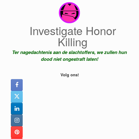
Ga
naar
de
inhoud
Investigate Honor
Killing
Ter nagedachtenis aan de slachtoffers, we zullen hun
dood niet ongestraft laten!
Volg ons!