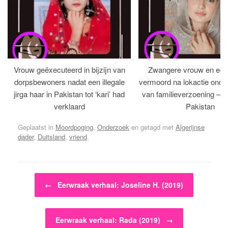
Vrouw geëxecuteerd in bijzijn van
Zwangere vrouw en ech
dorpsbewoners nadat een illegale
vermoord na lokactie ond
jirga haar in Pakistan tot ‘kari’ had
van familieverzoening – H
verklaard
Pakistan
Geplaatst in
Moordpoging
,
Onderzoek
en getagd met
Algerijnse
dader
,
Duitsland
,
vriend
.
Bericht navigatie
←
Eerwraak verhaal: Joseline H. (2019)
Eerwraak verhaal: Rada (2019)
→