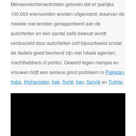
Mensenrechtenactivisten geloven dat er jaarlijks
100.000 eremoorden worden uitgevoerd, waarvan de
meeste niet worden gerapporteerd aan de
autoriteiten en een aantal zelfs bewust wordt
verdoezeld door autoriteiten zelf bijvoorbeeld omdat
de daders goed bevriend zijn met lokale agenten,
machthebbers of politici. Geweld tegen meisjes en
vrouwen blijft een serieus groot probleem in
Pakistan
,
India
,
Afghanistan
,
Irak
,
Syrië
,
Iran
,
Servië
en
Turkije
.