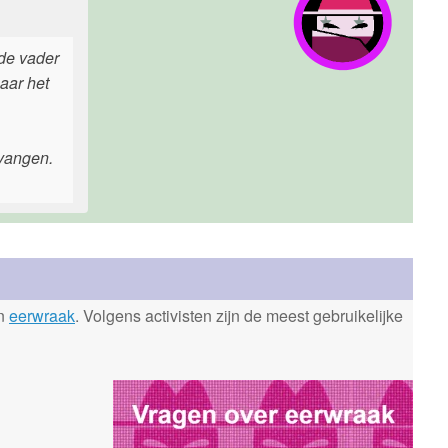
 de vader
aar het
evangen.
en
eerwraak
. Volgens activisten zijn de meest gebruikelijke