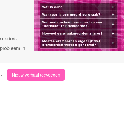
n
e daders
 probleem in