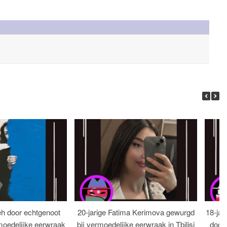
eh door echtgenoot
20-jarige Fatima Kerimova gewurgd
18-jar
moedelijke eerwraak
bij vermoedelijke eerwraak in Tbilisi
dood