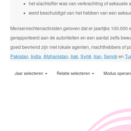
het slachtoffer was van verkrachting of seksuele 
werd beschuldigd van het hebben van een seksuele
Mensenrechtenactivisten geloven dat er jaarlijks 100.00
gerapporteerd aan de autoriteiten en een aantal zelfs bewu
goed bevriend zijn met lokale agenten, machthebbers of pol
Pakistan
,
India
,
Afghanistan
,
Irak
,
Syrië
,
Iran
,
Servië
en
Tur