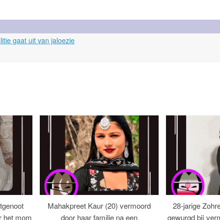
tie gaat uit van jaloezie
tgenoot
Mahakpreet Kaur (20) vermoord
28-jarige Zohr
er het mom
door haar familie na een
gewurgd bij ver