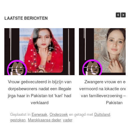
LAATSTE BERICHTEN
Vrouw geëxecuteerd in bijzijn van
Zwangere vrouw en ech
dorpsbewoners nadat een illegale
vermoord na lokactie ond
jirga haar in Pakistan tot ‘kari’ had
van familieverzoening – H
verklaard
Pakistan
Geplaatst in
Eerwraak
,
Onderzoek
en getagd met
Duitsland
,
gestoken
,
Marokkaanse dader
,
vader
.