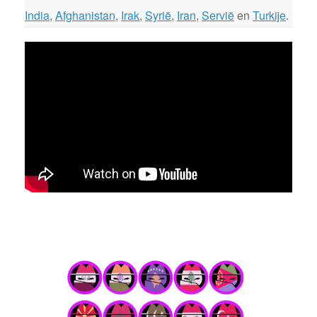
India
,
Afghanistan
,
Irak
,
Syrië
,
Iran
,
Servië
en
Turkije
.