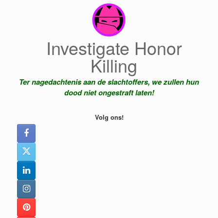
Ga
naar
de
inhoud
Investigate Honor
Killing
Ter nagedachtenis aan de slachtoffers, we zullen hun
dood niet ongestraft laten!
Volg ons!