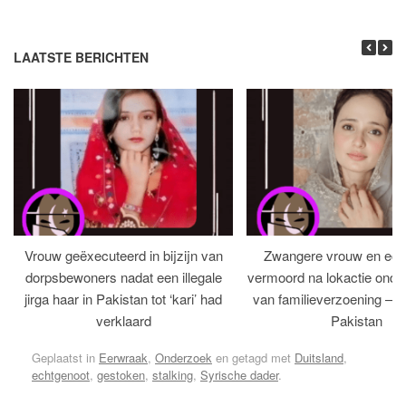
LAATSTE BERICHTEN
Vrouw geëxecuteerd in bijzijn van
Zwangere vrouw en ech
dorpsbewoners nadat een illegale
vermoord na lokactie ond
jirga haar in Pakistan tot ‘kari’ had
van familieverzoening – H
verklaard
Pakistan
Geplaatst in
Eerwraak
,
Onderzoek
en getagd met
Duitsland
,
echtgenoot
,
gestoken
,
stalking
,
Syrische dader
.