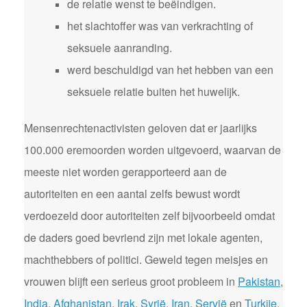
de relatie wenst te beëindigen.
het slachtoffer was van verkrachting of
seksuele aanranding.
werd beschuldigd van het hebben van een
seksuele relatie buiten het huwelijk.
Mensenrechtenactivisten geloven dat er jaarlijks
100.000 eremoorden worden uitgevoerd, waarvan de
meeste niet worden gerapporteerd aan de
autoriteiten en een aantal zelfs bewust wordt
verdoezeld door autoriteiten zelf bijvoorbeeld omdat
de daders goed bevriend zijn met lokale agenten,
machthebbers of politici. Geweld tegen meisjes en
vrouwen blijft een serieus groot probleem in
Pakistan
,
India
,
Afghanistan
,
Irak
,
Syrië
,
Iran
,
Servië
en
Turkije
.