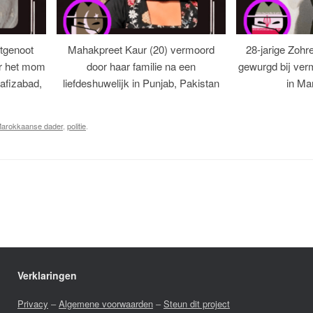
tgenoot
Mahakpreet Kaur (20) vermoord
28-jarige Zohr
er het mom
door haar familie na een
gewurgd bij ver
afizabad,
liefdeshuwelijk in Punjab, Pakistan
in Ma
arokkaanse dader
,
politie
.
Verklaringen
Privacy
–
Algemene voorwaarden
–
Steun dit project