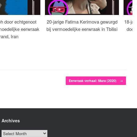
eh door echtgenoot
20-jarige Fatima Kerimova gewurgd
18-jar
moedelijke eerwraak
bij vermoedelijke eerwraak in Tbilisi
dood
rand, Iran
Eerwraak verhaal: Mara (2020)
→
Archives
Archives