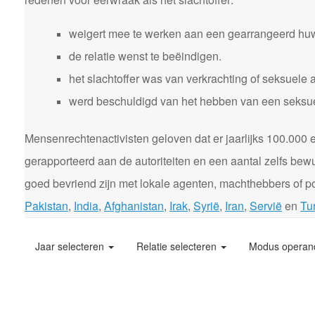
weigert mee te werken aan een gearrangeerd huw
de relatie wenst te beëindigen.
het slachtoffer was van verkrachting of seksuele 
werd beschuldigd van het hebben van een seksuele
Mensenrechtenactivisten geloven dat er jaarlijks 100.00
gerapporteerd aan de autoriteiten en een aantal zelfs bewu
goed bevriend zijn met lokale agenten, machthebbers of pol
Pakistan
,
India
,
Afghanistan
,
Irak
,
Syrië
,
Iran
,
Servië
en
Tur