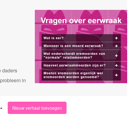
n
e daders
 probleem in