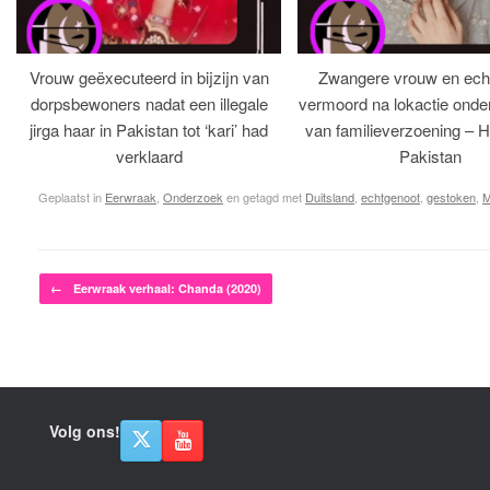
Vrouw geëxecuteerd in bijzijn van
Zwangere vrouw en ech
dorpsbewoners nadat een illegale
vermoord na lokactie ond
jirga haar in Pakistan tot ‘kari’ had
van familieverzoening – H
verklaard
Pakistan
Geplaatst in
Eerwraak
,
Onderzoek
en getagd met
Duitsland
,
echtgenoot
,
gestoken
,
M
Bericht navigatie
←
Eerwraak verhaal: Chanda (2020)
Volg ons!