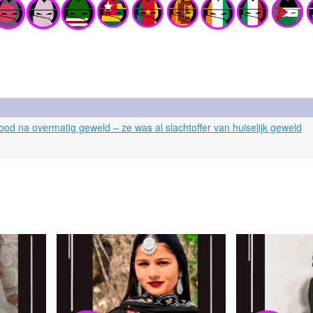
od na overmatig geweld – ze was al slachtoffer van huiselijk geweld