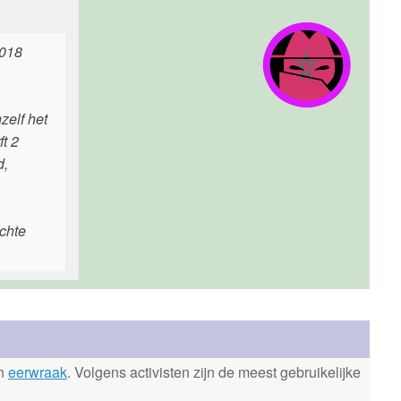
2018
zelf het
ft 2
d,
chte
en
eerwraak
. Volgens activisten zijn de meest gebruikelijke