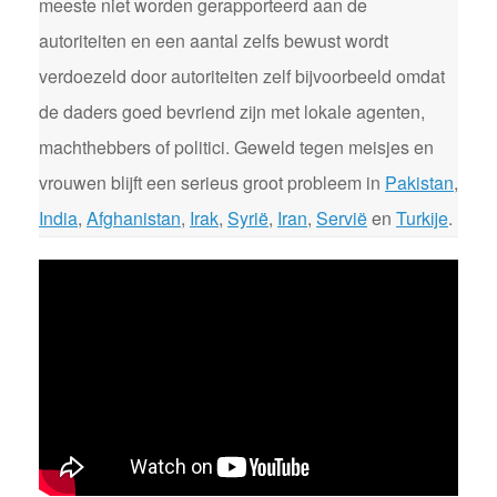
meeste niet worden gerapporteerd aan de
autoriteiten en een aantal zelfs bewust wordt
verdoezeld door autoriteiten zelf bijvoorbeeld omdat
de daders goed bevriend zijn met lokale agenten,
machthebbers of politici. Geweld tegen meisjes en
vrouwen blijft een serieus groot probleem in
Pakistan
,
India
,
Afghanistan
,
Irak
,
Syrië
,
Iran
,
Servië
en
Turkije
.