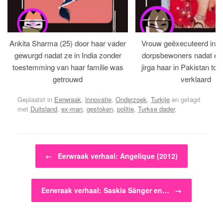
Ankita Sharma (25) door haar vader
Vrouw geëxecuteerd in bi
gewurgd nadat ze in India zonder
dorpsbewoners nadat een 
toestemming van haar familie was
jirga haar in Pakistan tot 
getrouwd
verklaard
Geplaatst in
Eerwraak
,
Innovatie
,
Onderzoek
,
Turkije
en getagd
met
Duitsland
,
ex-man
,
gestoken
,
politie
,
Turkse dader
.
Bericht navigatie
←
Eerwraak verhaal: Angelique (2012)
Eerwraak verhaal: Saskia Sänger en…
→