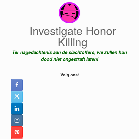
Ga
naar
de
inhoud
Investigate Honor
Killing
Ter nagedachtenis aan de slachtoffers, we zullen hun
dood niet ongestraft laten!
Volg ons!