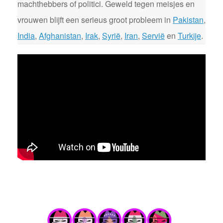
machthebbers of politici. Geweld tegen meisjes en
vrouwen blijft een serieus groot probleem in
Pakistan
,
India
,
Afghanistan
,
Irak
,
Syrië
,
Iran
,
Servië
en
Turkije
.