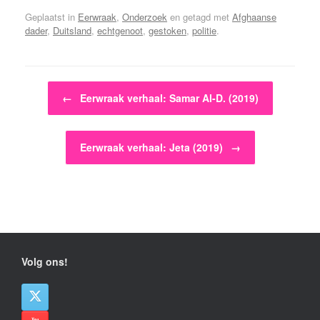
Geplaatst in
Eerwraak
,
Onderzoek
en getagd met
Afghaanse
dader
,
Duitsland
,
echtgenoot
,
gestoken
,
politie
.
Bericht navigatie
←
Eerwraak verhaal: Samar Al-D. (2019)
Eerwraak verhaal: Jeta (2019)
→
Volg ons!