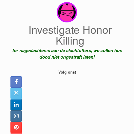
Ga
naar
de
inhoud
Investigate Honor
Killing
Ter nagedachtenis aan de slachtoffers, we zullen hun
dood niet ongestraft laten!
Volg ons!