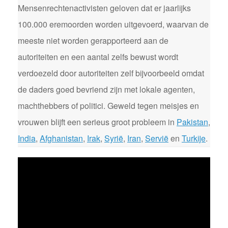
Mensenrechtenactivisten geloven dat er jaarlijks
100.000 eremoorden worden uitgevoerd, waarvan de
meeste niet worden gerapporteerd aan de
autoriteiten en een aantal zelfs bewust wordt
verdoezeld door autoriteiten zelf bijvoorbeeld omdat
de daders goed bevriend zijn met lokale agenten,
machthebbers of politici. Geweld tegen meisjes en
vrouwen blijft een serieus groot probleem in
Pakistan
,
India
,
Afghanistan
,
Irak
,
Syrië
,
Iran
,
Servië
en
Turkije
.