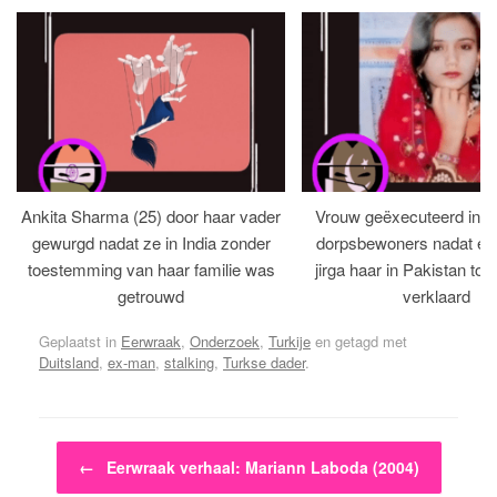
Ankita Sharma (25) door haar vader
Vrouw geëxecuteerd in bi
gewurgd nadat ze in India zonder
dorpsbewoners nadat een 
toestemming van haar familie was
jirga haar in Pakistan tot 
getrouwd
verklaard
Geplaatst in
Eerwraak
,
Onderzoek
,
Turkije
en getagd met
Duitsland
,
ex-man
,
stalking
,
Turkse dader
.
Bericht navigatie
←
Eerwraak verhaal: Mariann Laboda (2004)