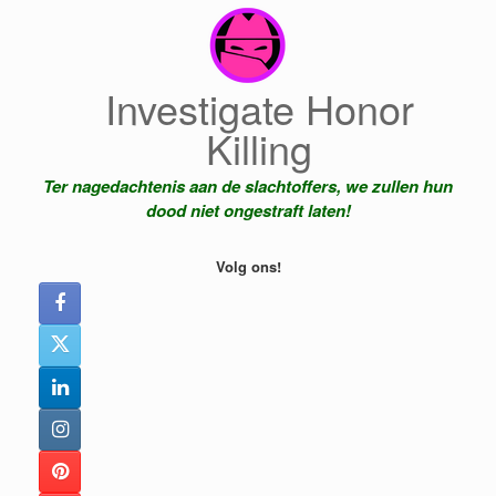
Ga
naar
de
inhoud
Investigate Honor
Killing
Ter nagedachtenis aan de slachtoffers, we zullen hun
dood niet ongestraft laten!
Volg ons!