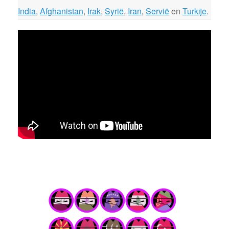
India
,
Afghanistan
,
Irak
,
Syrië
,
Iran
,
Servië
en
Turkije
.