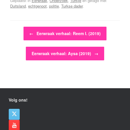
Geplaatst in
Eerwraak
,
Onderzoek
,
Turkije
en getagd met
Duitsland
,
echtgenoot
,
politie
,
Turkse dader
.
Bericht navigatie
←
Eerwraak verhaal: Reem I. (2019)
Eerwraak verhaal: Aysa (2019)
→
Volg ons!