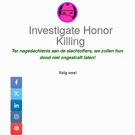
Ga
naar
de
inhoud
Investigate Honor
Killing
Ter nagedachtenis aan de slachtoffers, we zullen hun
dood niet ongestraft laten!
Volg ons!