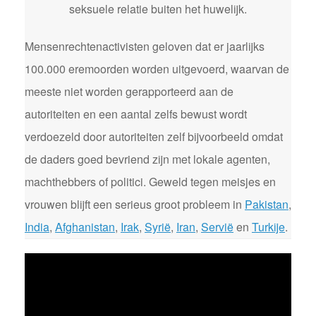
seksuele relatie buiten het huwelijk.
Mensenrechtenactivisten geloven dat er jaarlijks
100.000 eremoorden worden uitgevoerd, waarvan de
meeste niet worden gerapporteerd aan de
autoriteiten en een aantal zelfs bewust wordt
verdoezeld door autoriteiten zelf bijvoorbeeld omdat
de daders goed bevriend zijn met lokale agenten,
machthebbers of politici. Geweld tegen meisjes en
vrouwen blijft een serieus groot probleem in
Pakistan
,
India
,
Afghanistan
,
Irak
,
Syrië
,
Iran
,
Servië
en
Turkije
.