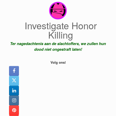
Ga
naar
de
inhoud
Investigate Honor
Killing
Ter nagedachtenis aan de slachtoffers, we zullen hun
dood niet ongestraft laten!
Volg ons!