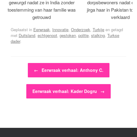
gewurgd nadat ze in India zonder
dorpsbewoners nadat een 
toestemming van haar familie was
jirga haar in Pakistan tot 
getrouwd
verklaard
Geplaatst in
Eerwraak
,
Innovatie
,
Onderzoek
,
Turkije
en getagd
met
Duitsland
,
echtgenoot
,
gestoken
,
politie
,
stalking
,
Turkse
dader
.
Bericht navigatie
←
Eerwraak verhaal: Anthony C.
Eerwraak verhaal: Kader Dogru
→