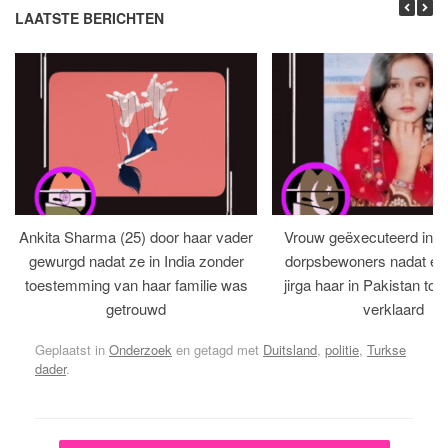
LAATSTE BERICHTEN
Ankita Sharma (25) door haar vader
Vrouw geëxecuteerd in bi
gewurgd nadat ze in India zonder
dorpsbewoners nadat een 
toestemming van haar familie was
jirga haar in Pakistan tot 
getrouwd
verklaard
Geplaatst in
Onderzoek
en getagd met
Duitsland
,
politie
,
Turkse
dader
.