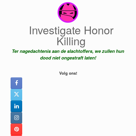
Ga
naar
de
inhoud
Investigate Honor
Killing
Ter nagedachtenis aan de slachtoffers, we zullen hun
dood niet ongestraft laten!
Volg ons!