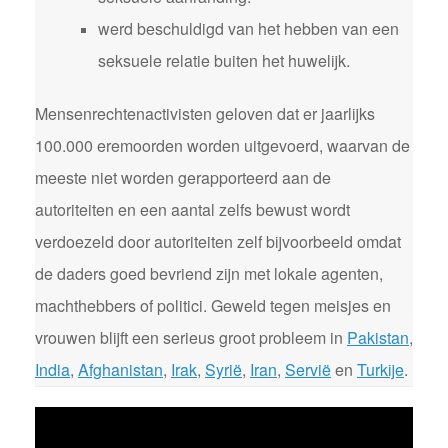
werd beschuldigd van het hebben van een
seksuele relatie buiten het huwelijk.
Mensenrechtenactivisten geloven dat er jaarlijks
100.000 eremoorden worden uitgevoerd, waarvan de
meeste niet worden gerapporteerd aan de
autoriteiten en een aantal zelfs bewust wordt
verdoezeld door autoriteiten zelf bijvoorbeeld omdat
de daders goed bevriend zijn met lokale agenten,
machthebbers of politici. Geweld tegen meisjes en
vrouwen blijft een serieus groot probleem in
Pakistan
,
India
,
Afghanistan
,
Irak
,
Syrië
,
Iran
,
Servië
en
Turkije
.