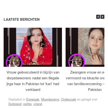
LAATSTE BERICHTEN
Vrouw geëxecuteerd in bijzijn van
Zwangere vrouw en ech
dorpsbewoners nadat een illegale
vermoord na lokactie ond
jirga haar in Pakistan tot ‘kari’ had
van familieverzoening – H
verklaard
Pakistan
Geplaatst in
Eerwraak
,
Moordpoging
,
Onderzoek
en getagd met
Duitsland
,
politie
,
vriend
.