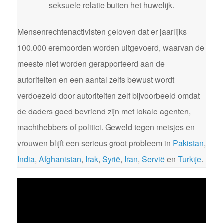
seksuele relatie buiten het huwelijk.
Mensenrechtenactivisten geloven dat er jaarlijks
100.000 eremoorden worden uitgevoerd, waarvan de
meeste niet worden gerapporteerd aan de
autoriteiten en een aantal zelfs bewust wordt
verdoezeld door autoriteiten zelf bijvoorbeeld omdat
de daders goed bevriend zijn met lokale agenten,
machthebbers of politici. Geweld tegen meisjes en
vrouwen blijft een serieus groot probleem in
Pakistan
,
India
,
Afghanistan
,
Irak
,
Syrië
,
Iran
,
Servië
en
Turkije
.