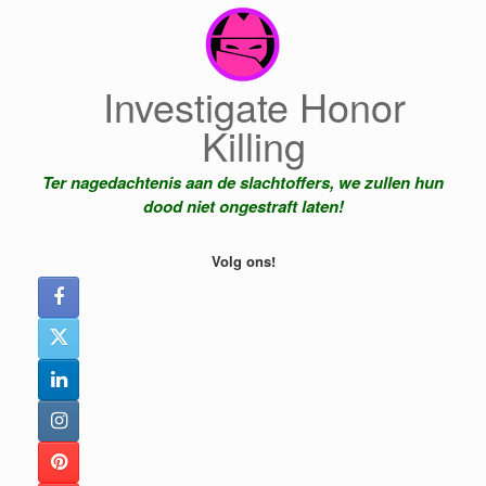
Ga
naar
de
inhoud
Investigate Honor
Killing
Ter nagedachtenis aan de slachtoffers, we zullen hun
dood niet ongestraft laten!
Volg ons!