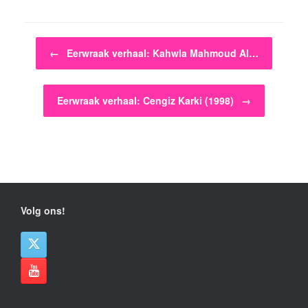
Bericht navigatie
←
Eerwraak verhaal: Kahwla Mahmoud Al…
Eerwraak verhaal: Cengiz Karki (1998)
→
Volg ons!