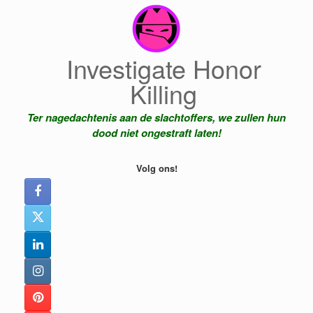
Ga
naar
de
inhoud
Investigate Honor
Killing
Ter nagedachtenis aan de slachtoffers, we zullen hun
dood niet ongestraft laten!
Volg ons!