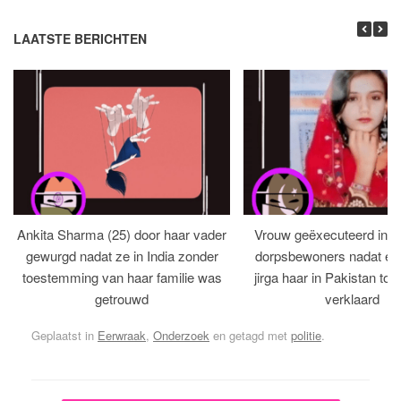
LAATSTE BERICHTEN
Ankita Sharma (25) door haar vader
Vrouw geëxecuteerd in bi
gewurgd nadat ze in India zonder
dorpsbewoners nadat een 
toestemming van haar familie was
jirga haar in Pakistan tot 
getrouwd
verklaard
Geplaatst in
Eerwraak
,
Onderzoek
en getagd met
politie
.