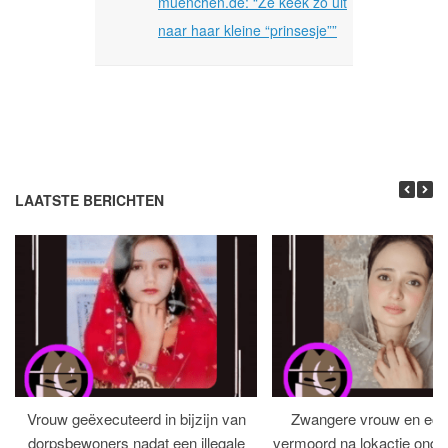
muenchen.de: “Ze keek zo uit
naar haar kleine “prinsesje””
LAATSTE BERICHTEN
Vrouw geëxecuteerd in bijzijn van
Zwangere vrouw en ech
dorpsbewoners nadat een illegale
vermoord na lokactie ond