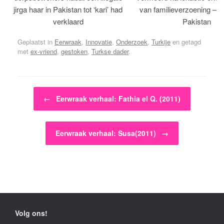
jirga haar in Pakistan tot ‘kari’ had
van familieverzoening – H
verklaard
Pakistan
Geplaatst in
Eerwraak
,
Innovatie
,
Onderzoek
,
Turkije
en getagd
met
ex-vriend
,
gestoken
,
Turkse dader
.
Bericht navigatie
←
Eerwraak verhaal: Fathia el Q. (2011)
Eerwraak verhaal: Susa(2011)
→
Volg ons!