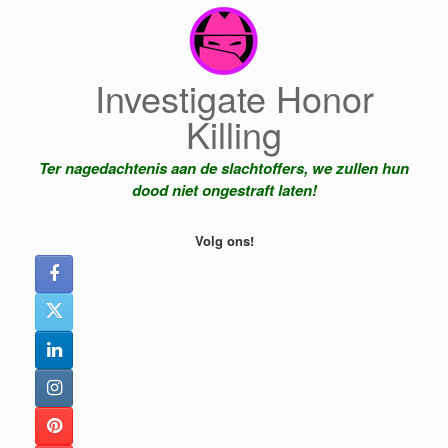
Ga
naar
de
inhoud
Investigate Honor
Killing
Ter nagedachtenis aan de slachtoffers, we zullen hun
dood niet ongestraft laten!
Volg ons!