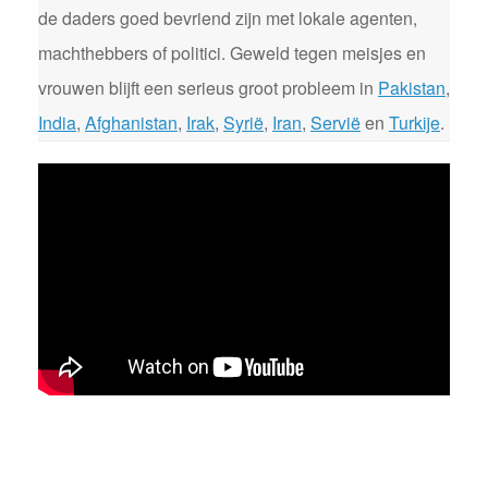
de daders goed bevriend zijn met lokale agenten,
machthebbers of politici. Geweld tegen meisjes en
vrouwen blijft een serieus groot probleem in
Pakistan
,
India
,
Afghanistan
,
Irak
,
Syrië
,
Iran
,
Servië
en
Turkije
.