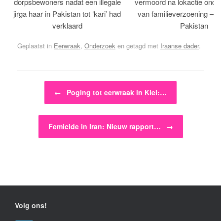
dorpsbewoners nadat een illegale
vermoord na lokactie ond
jirga haar in Pakistan tot ‘kari’ had
van familieverzoening – H
verklaard
Pakistan
Geplaatst in
Eerwraak
,
Onderzoek
en getagd met
Iraanse dader
.
Bericht navigatie
←
Poging tot eerwraak in Kiel:…
Femicide in Iran: Nieuw rapport…
→
Volg ons!