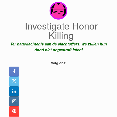
Ga
naar
de
inhoud
Investigate Honor
Killing
Ter nagedachtenis aan de slachtoffers, we zullen hun
dood niet ongestraft laten!
Volg ons!