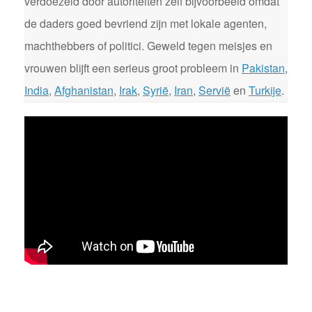
verdoezeld door autoriteiten zelf bijvoorbeeld omdat
de daders goed bevriend zijn met lokale agenten,
machthebbers of politici. Geweld tegen meisjes en
vrouwen blijft een serieus groot probleem in
Pakistan
,
India
,
Afghanistan
,
Irak
,
Syrië
,
Iran
,
Servië
en
Turkije
.