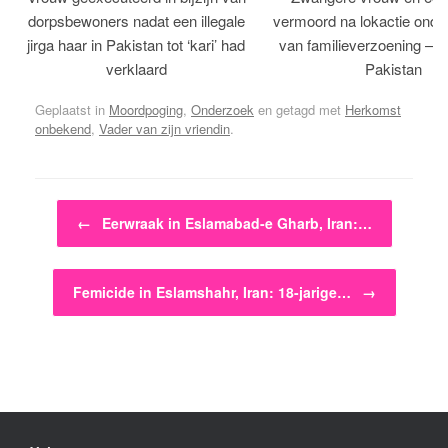
dorpsbewoners nadat een illegale
vermoord na lokactie ond
jirga haar in Pakistan tot ‘kari’ had
van familieverzoening – H
verklaard
Pakistan
Geplaatst in
Moordpoging
,
Onderzoek
en getagd met
Herkomst
onbekend
,
Vader van zijn vriendin
.
Bericht navigatie
←
Eerwraak in Eslamabad-e Gharb, Iran:…
Femicide in Eslamshahr, Iran: 18-jarige…
→