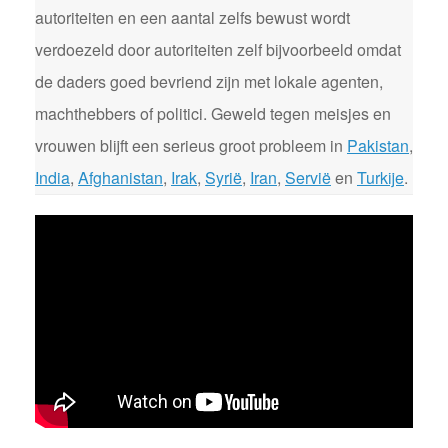
autoriteiten en een aantal zelfs bewust wordt
verdoezeld door autoriteiten zelf bijvoorbeeld omdat
de daders goed bevriend zijn met lokale agenten,
machthebbers of politici. Geweld tegen meisjes en
vrouwen blijft een serieus groot probleem in
Pakistan
,
India
,
Afghanistan
,
Irak
,
Syrië
,
Iran
,
Servië
en
Turkije
.