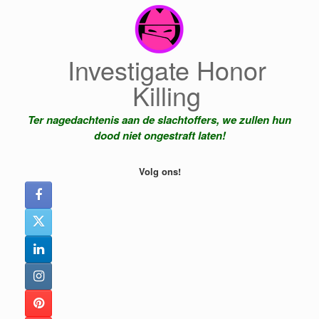
Ga
naar
de
inhoud
Investigate Honor
Killing
Ter nagedachtenis aan de slachtoffers, we zullen hun
dood niet ongestraft laten!
Volg ons!