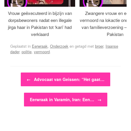
Vrouw geëxecuteerd in bijzijn van
Zwangere vrouw en ech
dorpsbewoners nadat een illegale
vermoord na lokactie ond
jirga haar in Pakistan tot ‘kari’ had
van familieverzoening – H
verklaard
Pakistan
Geplaatst in
Eerwraak
,
Onderzoek
en getagd met
broer
,
Iraanse
dader
,
politie
,
vermoord
.
Bericht navigatie
←
Advocaat van Geissen: “Het gaat…
Eerwraak in Varamin, Iran: Een…
→