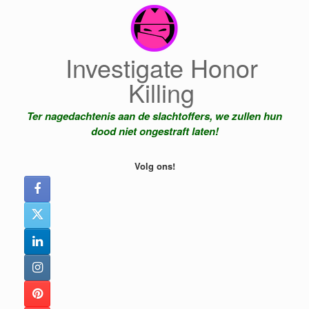
Ga
naar
de
inhoud
Investigate Honor
Killing
Ter nagedachtenis aan de slachtoffers, we zullen hun
dood niet ongestraft laten!
Volg ons!