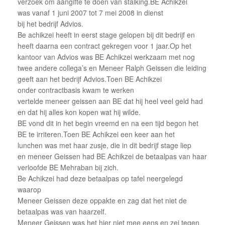
verzoek om aangifte te doen van stalking.BE Achikzei
was vanaf 1 juni 2007 tot 7 mei 2008 in dienst
bij het bedrijf Advios.
Be achikzei heeft in eerst stage gelopen bij dit bedrijf en
heeft daarna een contract gekregen voor 1 jaar.Op het
kantoor van Advios was BE Achikzei werkzaam met nog
twee andere collega’s en Meneer Ralph Geissen die leiding
geeft aan het bedrijf Advios.Toen BE Achikzei
onder contractbasis kwam te werken
vertelde meneer geissen aan BE dat hij heel veel geld had
en dat hij alles kon kopen wat hij wilde.
BE vond dit in het begin vreemd en na een tijd begon het
BE te irriteren.Toen BE Achikzei een keer aan het
lunchen was met haar zusje, die in dit bedrijf stage liep
en meneer Geissen had BE Achikzei de betaalpas van haar
verloofde BE Mehraban bij zich.
Be Achikzei had deze betaalpas op tafel neergelegd
waarop
Meneer Geissen deze oppakte en zag dat het niet de
betaalpas was van haarzelf.
Meneer Geissen was het hier niet mee eens en zei tegen