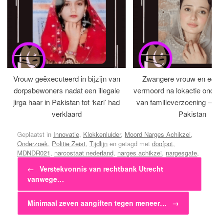
Vrouw geëxecuteerd in bijzijn van
Zwangere vrouw en ech
dorpsbewoners nadat een illegale
vermoord na lokactie ond
jirga haar in Pakistan tot ‘kari’ had
van familieverzoening – H
verklaard
Pakistan
Geplaatst in
Innovatie
,
Klokkenluider
,
Moord Narges Achikzei
,
Onderzoek
,
Politie Zeist
,
Tijdlijn
en getagd met
doofpot
,
MDNDR021
,
narcostaat nederland
,
narges achikzei
,
nargesgate
,
Bericht navigatie
schandaal
,
verloochenen
,
zeister brandmoord
.
←
Verstekvonnis van rechtbank Utrecht
vanwege…
Minimaal zeven aangiften tegen meneer…
→