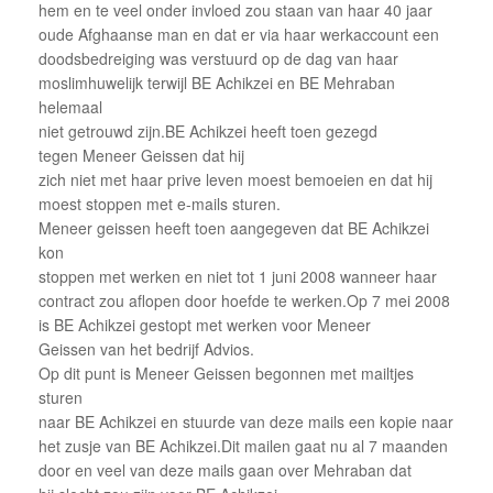
hem en te veel onder invloed zou staan van haar 40 jaar
oude Afghaanse man en dat er via haar werkaccount een
doodsbedreiging was verstuurd op de dag van haar
moslimhuwelijk terwijl BE Achikzei en BE Mehraban
helemaal
niet getrouwd zijn.BE Achikzei heeft toen gezegd
tegen Meneer Geissen dat hij
zich niet met haar prive leven moest bemoeien en dat hij
moest stoppen met e-mails sturen.
Meneer geissen heeft toen aangegeven dat BE Achikzei
kon
stoppen met werken en niet tot 1 juni 2008 wanneer haar
contract zou aflopen door hoefde te werken.Op 7 mei 2008
is BE Achikzei gestopt met werken voor Meneer
Geissen van het bedrijf Advios.
Op dit punt is Meneer Geissen begonnen met mailtjes
sturen
naar BE Achikzei en stuurde van deze mails een kopie naar
het zusje van BE Achikzei.Dit mailen gaat nu al 7 maanden
door en veel van deze mails gaan over Mehraban dat