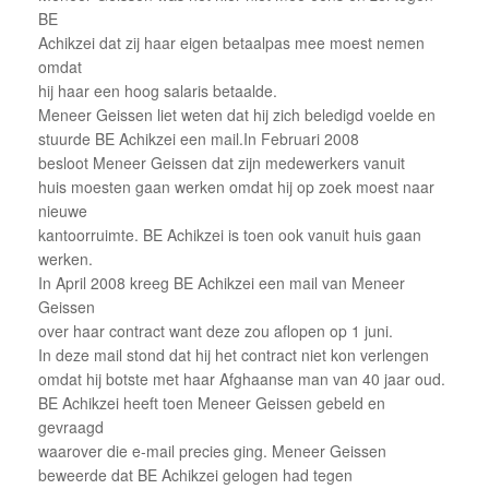
BE
Achikzei dat zij haar eigen betaalpas mee moest nemen
omdat
hij haar een hoog salaris betaalde.
Meneer Geissen liet weten dat hij zich beledigd voelde en
stuurde BE Achikzei een mail.In Februari 2008
besloot Meneer Geissen dat zijn medewerkers vanuit
huis moesten gaan werken omdat hij op zoek moest naar
nieuwe
kantoorruimte. BE Achikzei is toen ook vanuit huis gaan
werken.
In April 2008 kreeg BE Achikzei een mail van Meneer
Geissen
over haar contract want deze zou aflopen op 1 juni.
In deze mail stond dat hij het contract niet kon verlengen
omdat hij botste met haar Afghaanse man van 40 jaar oud.
BE Achikzei heeft toen Meneer Geissen gebeld en
gevraagd
waarover die e-mail precies ging. Meneer Geissen
beweerde dat BE Achikzei gelogen had tegen