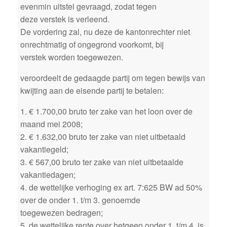
evenmin uitstel gevraagd, zodat tegen
deze verstek is verleend.
De vordering zal, nu deze de kantonrechter niet
onrechtmatig of ongegrond voorkomt, bij
verstek worden toegewezen.
veroordeelt de gedaagde partij om tegen bewijs van
kwijting aan de eisende partij te betalen:
1. € 1.700,00 bruto ter zake van het loon over de
maand mei 2008;
2. € 1.632,00 bruto ter zake van niet uitbetaald
vakantiegeld;
3. € 567,00 bruto ter zake van niet uitbetaalde
vakantiedagen;
4. de wettelijke verhoging ex art. 7:625 BW ad 50%
over de onder 1. t/m 3. genoemde
toegewezen bedragen;
5. de wettelijke rente over hetgeen onder 1. t/m 4. is