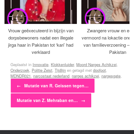
Vrouw geëxecuteerd in bijzijn van
Zwangere vrouw en ech
dorpsbewoners nadat een illegale
vermoord na lokactie ond
jirga haar in Pakistan tot ‘kari’ had
van familieverzoening – H
verklaard
Pakistan
Geplaatst in
Innovatie
,
Klokkenluider
,
Moord Narges Achikzei
,
Onderzoek
,
Politie Zeist
,
Tijdlijn
en getagd met
doofpot
,
MDNDR021
,
narcostaat nederland
,
narges achikzei
,
nargesgate
,
Bericht navigatie
schandaal
,
verloochenen
,
zeister brandmoord
.
←
Mutatie van R. Geissen tegen…
Mutatie van Z. Mehraban en…
→