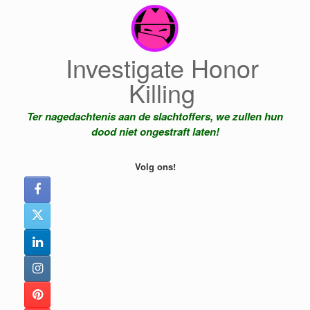
Ga
naar
de
inhoud
Investigate Honor
Killing
Ter nagedachtenis aan de slachtoffers, we zullen hun
dood niet ongestraft laten!
Volg ons!