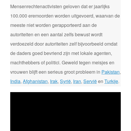
Mensenrechtenactivisten geloven dat er jaarlijks
100.000 eremoorden worden uitgevoerd, waarvan de
meeste niet worden gerapporteerd aan de
autoriteiten en een aantal zelfs bewust wordt
verdoezeld door autoriteiten zelf bijvoorbeeld omdat
de daders goed bevriend zijn met lokale agenten,
machthebbers of politici. Geweld tegen meisjes en
vrouwen blijft een serieus groot probleem in
Pakistan
,
India
,
Afghanistan
,
Irak
,
Syrië
,
Iran
,
Servië
en
Turkije
.