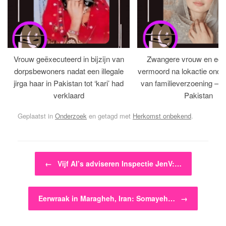
Vrouw geëxecuteerd in bijzijn van
Zwangere vrouw en ech
dorpsbewoners nadat een illegale
vermoord na lokactie ond
jirga haar in Pakistan tot ‘kari’ had
van familieverzoening – H
verklaard
Pakistan
Geplaatst in
Onderzoek
en getagd met
Herkomst onbekend
.
Bericht navigatie
←
Vijf AI’s adviseren Inspectie JenV:…
Eerwraak in Maragheh, Iran: Somayeh…
→