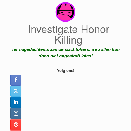
Ga
naar
de
inhoud
Investigate Honor
Killing
Ter nagedachtenis aan de slachtoffers, we zullen hun
dood niet ongestraft laten!
Volg ons!