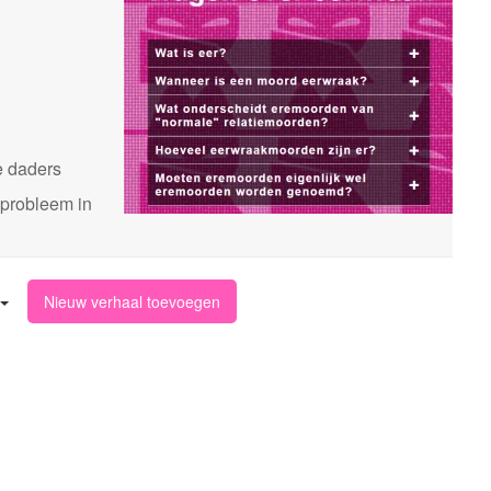
n
e daders
 probleem in