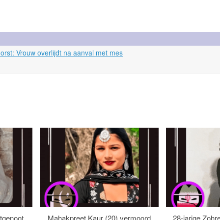
orst: Vrouw overlijdt na aanval met mes
tgenoot
Mahakpreet Kaur (20) vermoord
28-jarige Zohr