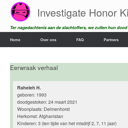
Ga
Investigate Honor Ki
naar
de
inhoud
Ter nagedachtenis aan de slachtoffers, we zullen hun dood n
Home
Over ons
FAQ
Partners
Eerwraak verhaal
Raheleh H.
geboren: 1993
doodgestoken: 24 maart 2021
Woonplaats: Delmenhorst
Herkomst: Afghanistan
Kinderen: 3 (ten tijde van het misdrijf 2, 7, 11 jaar)