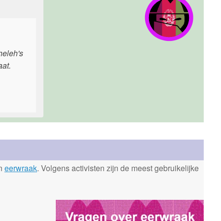
heleh's
aat.
en
eerwraak
. Volgens activisten zijn de meest gebruikelijke