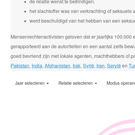
de relatie wenst te beëindigen.
het slachtoffer was van verkrachting of seksuele 
werd beschuldigd van het hebben van een seksuele
Mensenrechtenactivisten geloven dat er jaarlijks 100.00
gerapporteerd aan de autoriteiten en een aantal zelfs bewu
goed bevriend zijn met lokale agenten, machthebbers of pol
Pakistan
,
India
,
Afghanistan
,
Irak
,
Syrië
,
Iran
,
Servië
en
Tur