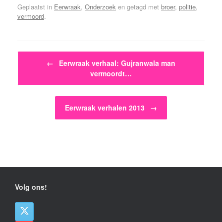
Geplaatst in
Eerwraak
,
Onderzoek
en getagd met
broer
,
politie
,
vermoord
.
Bericht navigatie
←
Eerwraak verhaal: Gujranwala man
vermoordt…
Eerwraak verhalen 2013
→
Volg ons!