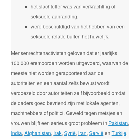
het slachtoffer was van verkrachting of
seksuele aanranding.
werd beschuldigd van het hebben van een
seksuele relatie buiten het huwelijk.
Mensenrechtenactivisten geloven dat er jaarlijks
100.000 eremoorden worden uitgevoerd, waarvan de
meeste niet worden gerapporteerd aan de
autoriteiten en een aantal zelfs bewust wordt
verdoezeld door autoriteiten zelf bijvoorbeeld omdat
de daders goed bevriend zijn met lokale agenten,
machthebbers of politici. Geweld tegen meisjes en
vrouwen blijft een serieus groot probleem in
Pakistan
,
India
,
Afghanistan
,
Irak
,
Syrië
,
Iran
,
Servië
en
Turkije
.