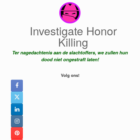
Ga
naar
de
inhoud
Investigate Honor
Killing
Ter nagedachtenis aan de slachtoffers, we zullen hun
dood niet ongestraft laten!
Volg ons!