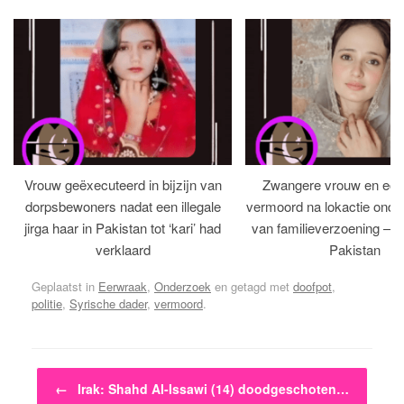
Vrouw geëxecuteerd in bijzijn van
Zwangere vrouw en ech
dorpsbewoners nadat een illegale
vermoord na lokactie ond
jirga haar in Pakistan tot ‘kari’ had
van familieverzoening – H
verklaard
Pakistan
Geplaatst in
Eerwraak
,
Onderzoek
en getagd met
doofpot
,
politie
,
Syrische dader
,
vermoord
.
Bericht navigatie
←
Irak: Shahd Al-Issawi (14) doodgeschoten…