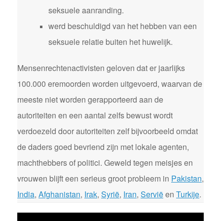
seksuele aanranding.
werd beschuldigd van het hebben van een
seksuele relatie buiten het huwelijk.
Mensenrechtenactivisten geloven dat er jaarlijks
100.000 eremoorden worden uitgevoerd, waarvan de
meeste niet worden gerapporteerd aan de
autoriteiten en een aantal zelfs bewust wordt
verdoezeld door autoriteiten zelf bijvoorbeeld omdat
de daders goed bevriend zijn met lokale agenten,
machthebbers of politici. Geweld tegen meisjes en
vrouwen blijft een serieus groot probleem in
Pakistan
,
India
,
Afghanistan
,
Irak
,
Syrië
,
Iran
,
Servië
en
Turkije
.