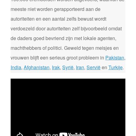
meeste niet worden gerapporteerd aan de
autoriteiten en een aantal zelfs bewust wordt
verdoezeld door autoriteiten zelf bijvoorbeeld omdat
de daders goed bevriend zijn met lokale agenten,
machthebbers of politici. Geweld tegen meisjes en
vrouwen blijft een serieus groot probleem in
Pakistan
,
India
,
Afghanistan
,
Irak
,
Syrië
,
Iran
,
Servië
en
Turkije
.