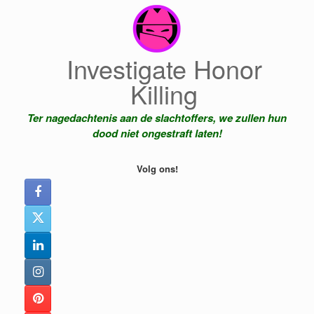
Ga
naar
de
inhoud
Investigate Honor
Killing
Ter nagedachtenis aan de slachtoffers, we zullen hun
dood niet ongestraft laten!
Volg ons!