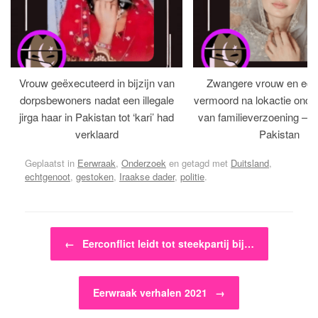
Vrouw geëxecuteerd in bijzijn van
Zwangere vrouw en ech
dorpsbewoners nadat een illegale
vermoord na lokactie ond
jirga haar in Pakistan tot ‘kari’ had
van familieverzoening – H
verklaard
Pakistan
Geplaatst in
Eerwraak
,
Onderzoek
en getagd met
Duitsland
,
echtgenoot
,
gestoken
,
Iraakse dader
,
politie
.
Bericht navigatie
←
Eerconflict leidt tot steekpartij bij…
Eerwraak verhalen 2021
→