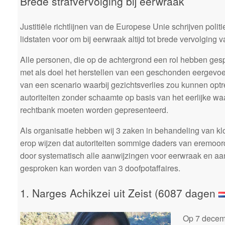
Brede strafvervolging bij eerwraak
Justitiële richtlijnen van de Europese Unie schrijven politi
lidstaten voor om bij eerwraak altijd tot brede vervolging 
Alle personen, die op de achtergrond een rol hebben ges
met als doel het herstellen van een geschonden eergevoe
van een scenario waarbij gezichtsverlies zou kunnen opt
autoriteiten zonder schaamte op basis van het eerlijke w
rechtbank moeten worden gepresenteerd.
Als organisatie hebben wij 3 zaken in behandeling van kl
erop wijzen dat autoriteiten sommige daders van eremo
door systematisch alle aanwijzingen voor eerwraak en aan
gesproken kan worden van 3 doofpotaffaires.
1. Narges Achikzei uit Zeist (6087 dagen
Op 7 decem