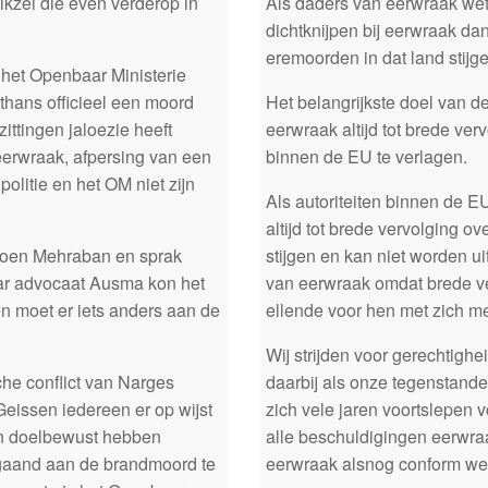
kzei die even verderop in
Als daders van eerwraak wete
dichtknijpen bij eerwraak d
eremoorden in dat land stijge
n het Openbaar Ministerie
hans officieel een moord
Het belangrijkste doel van de
ttingen jaloezie heeft
eerwraak altijd tot brede ve
erwraak, afpersing van een
binnen de EU te verlagen.
politie en het OM niet zijn
Als autoriteiten binnen de E
altijd tot brede vervolging 
roen Mehraban en sprak
stijgen en kan niet worden u
aar advocaat Ausma kon het
van eerwraak omdat brede v
en moet er iets anders aan de
ellende voor hen met zich me
Wij strijden voor gerechtighe
che conflict van Narges
daarbij als onze tegenstander
eissen iedereen er op wijst
zich vele jaren voortslepen v
ten doelbewust hebben
alle beschuldigingen eerwr
fgaand aan de brandmoord te
eerwraak alsnog conform wet