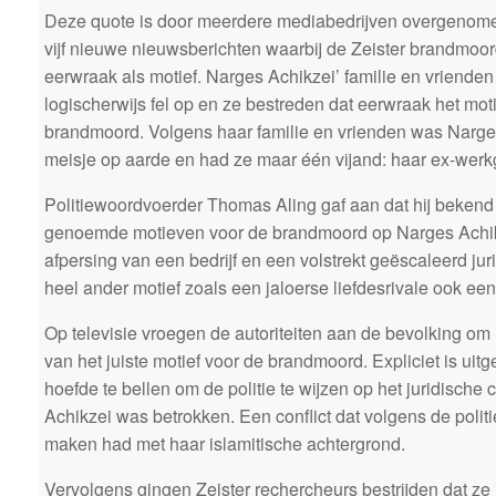
Deze quote is door meerdere mediabedrijven overgenomen
vijf nieuwe nieuwsberichten waarbij de Zeister brandmo
eerwraak als motief. Narges Achikzei’ familie en vriende
logischerwijs fel op en ze bestreden dat eerwraak het mot
brandmoord. Volgens haar familie en vrienden was Narges
meisje op aarde en had ze maar één vijand: haar ex-wer
Politiewoordvoerder Thomas Aling gaf aan dat hij beken
genoemde motieven voor de brandmoord op Narges Achik
afpersing van een bedrijf en een volstrekt geëscaleerd juri
heel ander motief zoals een jaloerse liefdesrivale ook een
Op televisie vroegen de autoriteiten aan de bevolking om
van het juiste motief voor de brandmoord. Expliciet is ui
hoefde te bellen om de politie te wijzen op het juridische 
Achikzei was betrokken. Een conflict dat volgens de polit
maken had met haar islamitische achtergrond.
Vervolgens gingen Zeister rechercheurs bestrijden dat ze 