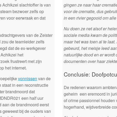
Achikzei slachtoffer is van
gingen ze naar haar cremati
ksteam bezwoer zelfs op
voor de crematie, dus gebru
ren voor eerwraak en dat
in een rivier gegooid om alle
Nu doen ze net alsof er hel
drachtgevers van de Zeister
sociale media kwam de politi
zou de teamleider zelfs
maar het was toen al te laat.
egd dat de ex-werkgever
gebeurd, het meisje leed aan
Achikzei het
natuurlijke dood en er wordt
oek frustreert met zijn
documenten over haar ziekte
op het internet.
Conclusie: Doofpotcul
roepelijke
vonnissen
van de
 staat in een reconstructie
De redenen waarom ambtenare
ter brandmoord dat
geheim een eremoord in jurid
MDNDR021 een half uur
of crime passionnel houden v
d aan de brandmoord eerst
hogerhand, wijdverbreide cor
s geweest bij de ouders van