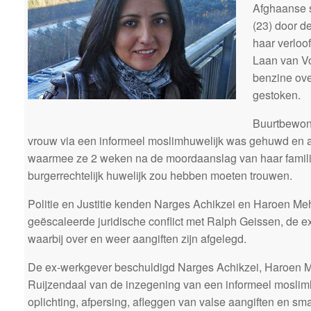
Afghaanse 
(23) door d
haar verlo
Laan van Vo
benzine ove
gestoken.
Buurtbewone
vrouw via een informeel moslimhuwelijk was gehuwd en
waarmee ze 2 weken na de moordaanslag van haar familie 
burgerrechtelijk huwelijk zou hebben moeten trouwen.
Politie en Justitie kenden Narges Achikzei en Haroen 
geëscaleerde juridische conflict met Ralph Geissen, de 
waarbij over en weer aangiften zijn afgelegd.
De ex-werkgever beschuldigd Narges Achikzei, Haroen 
Ruijzendaal van de inzegening van een informeel moslimh
oplichting, afpersing, afleggen van valse aangiften en sma