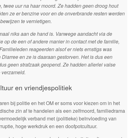
e, twee uur na haar moord. Ze hadden geen droog hout
ikten ze er benzine voor en de onverbrande resten werden
 bewijzen te vernietigen.
emaal niks aan de hand is. Vanwege aandacht via de
e op de een of andere manier in contact met de familie,
 Familieleden reageerden alsof er niets ernstigs was
 Diarree en ze is daaraan gestorven. Het is dus een
 dus geen strafzaak geopend. Ze hadden allerlei valse
 verzameld.
tuur en vriendjespolitiek
n bij politie en het OM er soms voor kiezen om in het
ische zin af te handelen als een zelfmoord, familiedrama
ermoedelijk verband met (politieke) beïnvloeding van
ruptie, hoge werkdruk en een doofpotcultuur.