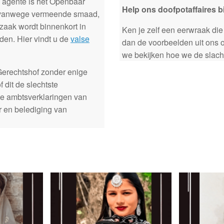
 agente is het Openbaar
Help ons doofpotaffaires b
n vanwege vermeende smaad,
zaak wordt binnenkort in
Ken je zelf een eerwraak die 
en. Hier vindt u de
valse
dan de voorbeelden uit ons
we bekijken hoe we de slacht
 Gerechtshof zonder enige
 dit de slechtste
 de ambtsverklaringen van
r en belediging van