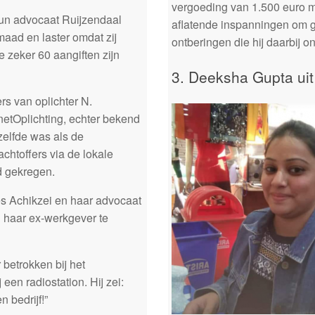
vergoeding van 1.500 euro mo
un advocaat Ruijzendaal
aflatende inspanningen om ge
aad en laster omdat zij
ontberingen die hij daarbij o
 zeker 60 aangiften zijn
3. Deeksha Gupta ui
s van oplichter N.
etOplichting, echter bekend
elfde was als de
htoffers via de lokale
d gekregen.
s Achikzei en haar advocaat
n haar ex-werkgever te
betrokken bij het
een radiostation. Hij zei:
 bedrijf!”