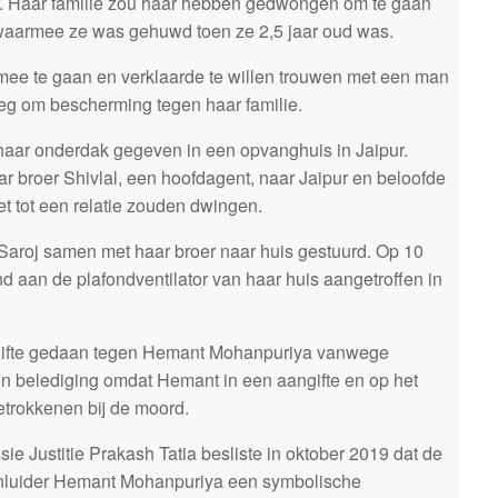
. Haar familie zou haar hebben gedwongen om te gaan
armee ze was gehuwd toen ze 2,5 jaar oud was.
ee te gaan en verklaarde te willen trouwen met een man
eg om bescherming tegen haar familie.
ar onderdak gegeven in een opvanghuis in Jaipur.
r broer Shivlal, een hoofdagent, naar Jaipur en beloofde
iet tot een relatie zouden dwingen.
aroj samen met haar broer naar huis gestuurd. Op 10
 aan de plafondventilator van haar huis aangetroffen in
gifte gedaan tegen Hemant Mohanpuriya vanwege
 belediging omdat Hemant in een aangifte en op het
etrokkenen bij de moord.
ie Justitie Prakash Tatia besliste in oktober 2019 dat de
enluider Hemant Mohanpuriya een symbolische