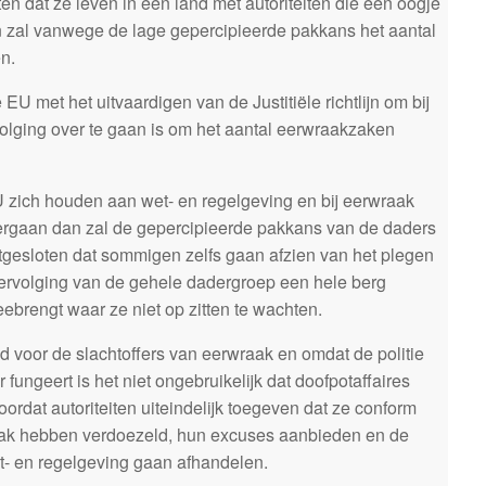
n dat ze leven in een land met autoriteiten die een oogje
an zal vanwege de lage gepercipieerde pakkans het aantal
n.
 EU met het uitvaardigen van de Justitiële richtlijn om bij
rvolging over te gaan is om het aantal eerwraakzaken
U zich houden aan wet- en regelgeving en bij eerwraak
overgaan dan zal de gepercipieerde pakkans van de daders
itgesloten dat sommigen zelfs gaan afzien van het plegen
ervolging van de gehele dadergroep een hele berg
ebrengt waar ze niet op zitten te wachten.
id voor de slachtoffers van eerwraak en omdat de politie
 fungeert is het niet ongebruikelijk dat doofpotaffaires
oordat autoriteiten uiteindelijk toegeven dat ze conform
aak hebben verdoezeld, hun excuses aanbieden en de
- en regelgeving gaan afhandelen.