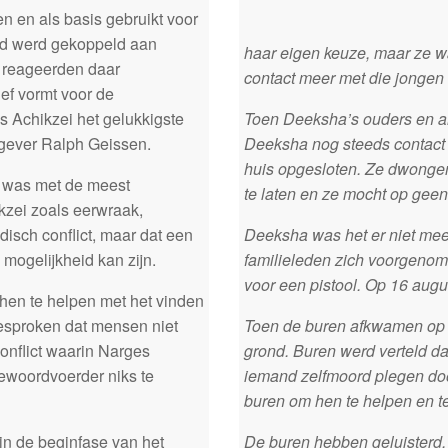
 en als basis gebruikt voor
ord werd gekoppeld aan
haar eigen keuze, maar ze w
n reageerden daar
contact meer met die jonge
ief vormt voor de
 Achikzei het gelukkigste
Toen Deeksha’s ouders en an
kgever Ralph Geissen.
Deeksha nog steeds contact
huis opgesloten. Ze dwongen
d was met de meest
te laten en ze mocht op gee
zei zoals eerwraak,
disch conflict, maar dat een
Deeksha was het er niet mee
 mogelijkheid kan zijn.
familieleden zich voorgeno
voor een pistool. Op 16 aug
 hen te helpen met het vinden
tgesproken dat mensen niet
Toen de buren afkwamen op 
conflict waarin Narges
grond. Buren werd verteld da
iewoordvoerder niks te
iemand zelfmoord plegen doo
buren om hen te helpen en t
in de beginfase van het
De buren hebben geluisterd. 