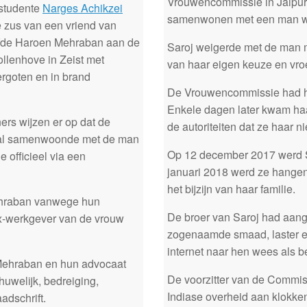
Vrouwencommissie in Jaipur
studente
Narges Achikzei
samenwonen met een man wa
e zus van een vriend van
ofde Haroen Mehraban aan de
Saroj weigerde met de man m
llenhove in Zeist met
van haar eigen keuze en vro
rgoten en in brand
De Vrouwencommissie had ha
Enkele dagen later kwam haa
rs wijzen er op dat de
de autoriteiten dat ze haar n
 al samenwoonde met de man
Op 12 december 2017 werd S
officieel via een
januari 2018 werd ze hangend
het bijzijn van haar familie.
Mehraban vanwege hun
De broer van Saroj had aan
ex-werkgever van de vrouw
zogenaamde smaad, laster en
internet naar hen wees als b
Mehraban en hun advocaat
De voorzitter van de Commiss
uwelijk, bedreiging,
Indiase overheid aan klokk
adschrift.