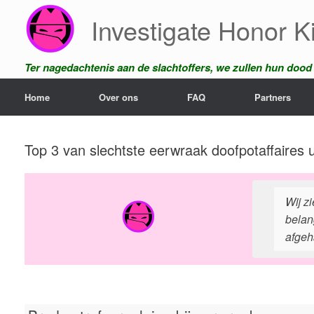
Ga
Investigate Honor Ki
naar
de
inhoud
Ter nagedachtenis aan de slachtoffers, we zullen hun dood n
Home
Over ons
FAQ
Partners
Top 3 van slechtste eerwraak doofpotaffaires 
Wij z
belan
afgeh