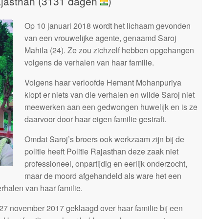
Rajasthan (3131 dagen
)
Op 10 januari 2018 wordt het lichaam gevonden
van een vrouwelijke agente, genaamd Saroj
Mahila (24). Ze zou zichzelf hebben opgehangen
volgens de verhalen van haar familie.
Volgens haar verloofde Hemant Mohanpuriya
klopt er niets van die verhalen en wilde Saroj niet
meewerken aan een gedwongen huwelijk en is ze
daarvoor door haar eigen familie gestraft.
Omdat Saroj’s broers ook werkzaam zijn bij de
politie heeft Politie Rajasthan deze zaak niet
professioneel, onpartijdig en eerlijk onderzocht,
maar de moord afgehandeld als ware het een
rhalen van haar familie.
 27 november 2017 geklaagd over haar familie bij een