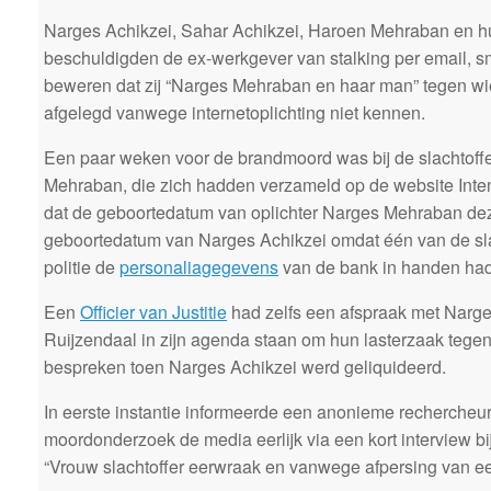
Narges Achikzei, Sahar Achikzei, Haroen Mehraban en h
beschuldigden de ex-werkgever van stalking per email, sm
beweren dat zij “Narges Mehraban en haar man” tegen wie
afgelegd vanwege internetoplichting niet kennen.
Een paar weken voor de brandmoord was bij de slachtoffer
Mehraban, die zich hadden verzameld op de website Inten
dat de geboortedatum van oplichter Narges Mehraban dez
geboortedatum van Narges Achikzei omdat één van de slac
politie de
personaliagegevens
van de bank in handen ha
Een
Officier van Justitie
had zelfs een afspraak met Narge
Ruijzendaal in zijn agenda staan om hun lasterzaak tege
bespreken toen Narges Achikzei werd geliquideerd.
In eerste instantie informeerde een anonieme rechercheur 
moordonderzoek de media eerlijk via een kort interview bij 
“Vrouw slachtoffer eerwraak en vanwege afpersing van een