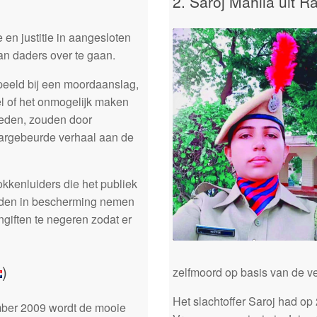
2. Saroj Mahila uit 
e en justitie in aangesloten
van daders over te gaan.
peeld bij een moordaanslag,
l of het onmogelijk maken
reden, zouden door
aargebeurde verhaal aan de
okkenluiders die het publiek
orden in bescherming nemen
giften te negeren zodat er
)
zelfmoord op basis van de ve
Het slachtoffer Saroj had op
ber 2009 wordt de mooie