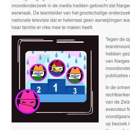
moordonderzoek in de media hadden gebracht dat Narges 
eerwraak. De teamleider van het grootschalige onderzoe
nationale televisie dat er helemaal geen aanwijzingen wa
haar familie er niks mee te maken heeft.
Tegen de op
brandmoord 
hebben gez
van Narges 
moordonderz
publicaties 
In de onher
rechtbanken
van de Zeis
executeur 
voorafgaan
op bezoek i