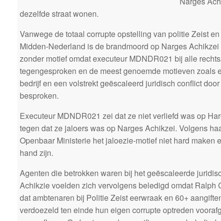
Narges Achi
dezelfde straat wonen.
Vanwege de totaal corrupte opstelling van politie Zeist e
Midden-Nederland is de brandmoord op Narges Achikzei t
zonder motief omdat executeur MDNDR021 bij alle rechtszi
tegengesproken en de meest genoemde motieven zoals e
bedrijf en een volstrekt geëscaleerd juridisch conflict door 
besproken.
Executeur MDNDR021 zei dat ze niet verliefd was op Ha
tegen dat ze jaloers was op Narges Achikzei. Volgens h
Openbaar Ministerie het jaloezie-motief niet hard maken 
hand zijn.
Agenten die betrokken waren bij het geëscaleerde juridis
Achikzie voelden zich vervolgens beledigd omdat Ralph G
dat ambtenaren bij Politie Zeist eerwraak en 60+ aangif
verdoezeld ten einde hun eigen corrupte optreden voora