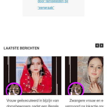
door familieleden bij
“eerwraak”
LAATSTE BERICHTEN
Vrouw geëxecuteerd in bijzijn van
Zwangere vrouw en ech
dorpsbewoners nadat een illegale
vermoord na lokactie ond