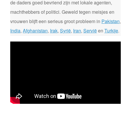
de daders goed bevriend zijn met lokale agenten,
machthebbers of politici. Geweld tegen meisjes en
vrouwen blijft een serieus groot probleem in
Pakistan
,
India
,
Afghanistan
,
Irak
,
Syrië
,
Iran
,
Servië
en
Turkije
.