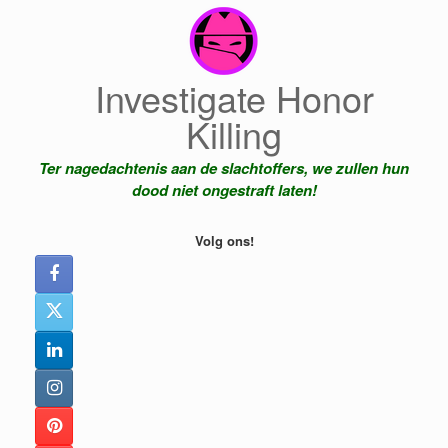
Ga
naar
de
inhoud
Investigate Honor
Killing
Ter nagedachtenis aan de slachtoffers, we zullen hun
dood niet ongestraft laten!
Volg ons!