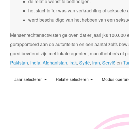
de relatie wenst te beëindigen.
het slachtoffer was van verkrachting of seksuele 
werd beschuldigd van het hebben van een seksuele
Mensenrechtenactivisten geloven dat er jaarlijks 100.00
gerapporteerd aan de autoriteiten en een aantal zelfs bewu
goed bevriend zijn met lokale agenten, machthebbers of pol
Pakistan
,
India
,
Afghanistan
,
Irak
,
Syrië
,
Iran
,
Servië
en
Tur