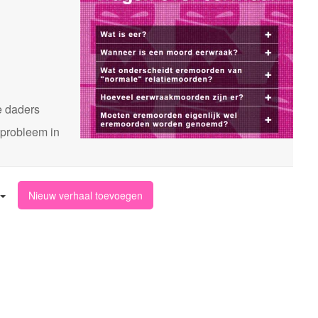
n
e daders
 probleem in