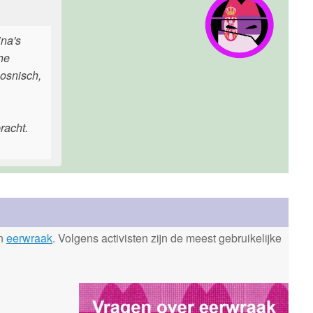
ina's
he
Bosnisch,
racht.
en
eerwraak
. Volgens activisten zijn de meest gebruikelijke