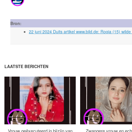
Bron:
22 juni 2024 Duits artikel www.bild.de: Roqia (15) wilde
LAATSTE BERICHTEN
Vrouw geëxecuteerd in bijzijn van
Zwangere vrouw en ech