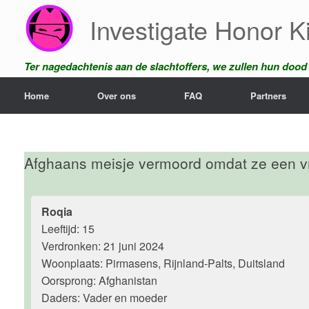
Ga
Investigate Honor Ki
naar
de
inhoud
Ter nagedachtenis aan de slachtoffers, we zullen hun dood n
Home
Over ons
FAQ
Partners
Afghaans meisje vermoord omdat ze een vri
Roqia
Leeftijd: 15
Verdronken: 21 juni 2024
Woonplaats: Pirmasens, Rijnland-Palts, Duitsland
Oorsprong: Afghanistan
Daders: Vader en moeder