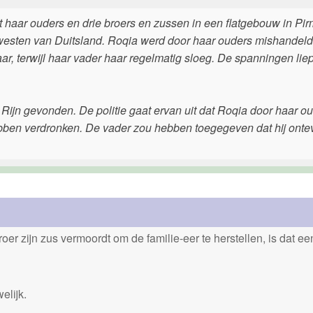
aar ouders en drie broers en zussen in een flatgebouw in Pi
idwesten van Duitsland. Roqia werd door haar ouders mishandeld
, terwijl haar vader haar regelmatig sloeg. De spanningen li
Rijn gevonden. De politie gaat ervan uit dat Roqia door haar ou
ebben verdronken. De vader zou hebben toegegeven dat hij ont
er zijn zus vermoordt om de familie-eer te herstellen, is dat e
elijk.