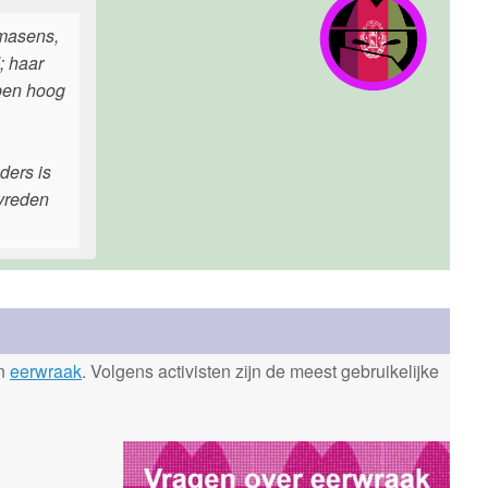
rmasens,
; haar
epen hoog
ders is
evreden
en
eerwraak
. Volgens activisten zijn de meest gebruikelijke