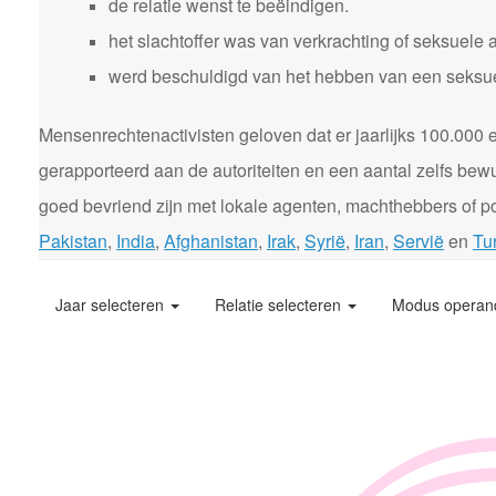
de relatie wenst te beëindigen.
het slachtoffer was van verkrachting of seksuele 
werd beschuldigd van het hebben van een seksuele
Mensenrechtenactivisten geloven dat er jaarlijks 100.00
gerapporteerd aan de autoriteiten en een aantal zelfs bewu
goed bevriend zijn met lokale agenten, machthebbers of pol
Pakistan
,
India
,
Afghanistan
,
Irak
,
Syrië
,
Iran
,
Servië
en
Tur