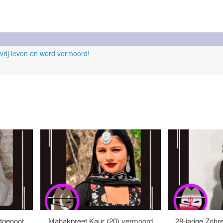
 vrij leven en werd vermoord!
tgenoot
Mahakpreet Kaur (20) vermoord
28-jarige Zohr