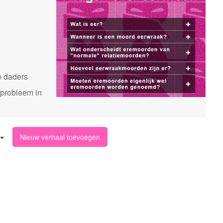
n
e daders
 probleem in