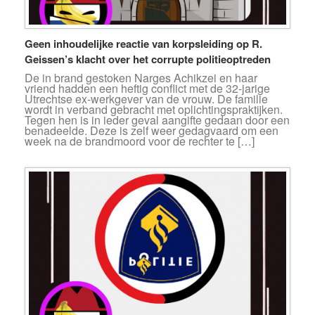
Geen inhoudelijke reactie van korpsleiding op R.
Geissen’s klacht over het corrupte politieoptreden
De in brand gestoken Narges Achikzei en haar
vriend hadden een heftig conflict met de 32-jarige
Utrechtse ex-werkgever van de vrouw. De familie
wordt in verband gebracht met oplichtingspraktijken.
Tegen hen is in ieder geval aangifte gedaan door een
benadeelde. Deze is zelf weer gedagvaard om een
week na de brandmoord voor de rechter te […]