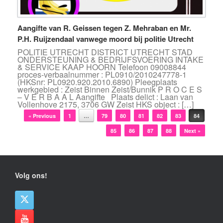
Aangifte van R. Geissen tegen Z. Mehraban en Mr.
P.H. Ruijzendaal vanwege moord bij politie Utrecht
POLITIE UTRECHT DISTRICT UTRECHT STAD
ONDERSTEUNING & BEDRIJFSVOERING INTAKE
& SERVICE KAAP HOORN Telefoon 09008844
proces-verbaalnummer : PL0910/2010247778-1
(HKSnr: PL0920.920.2010.6890) Pleegplaats
werkgebied : Zeist Binnen Zeist/Bunnik P R O C E S
– V E R B A A L Aangifte Plaats delict : Laan van
Vollenhove 2175, 3706 GW Zeist HKS object : […]
Bericht navigatie
« Previous
1
…
79
80
81
82
83
84
85
86
87
88
Next »
Volg ons!