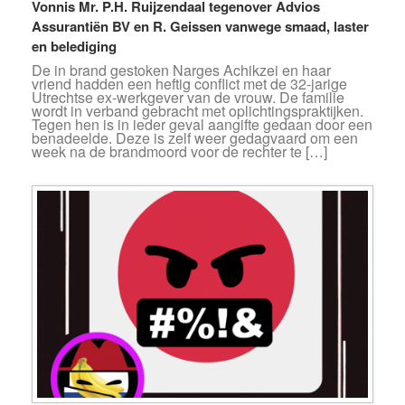
Vonnis Mr. P.H. Ruijzendaal tegenover Advios
Assurantiën BV en R. Geissen vanwege smaad, laster
en belediging
De in brand gestoken Narges Achikzei en haar
vriend hadden een heftig conflict met de 32-jarige
Utrechtse ex-werkgever van de vrouw. De familie
wordt in verband gebracht met oplichtingspraktijken.
Tegen hen is in ieder geval aangifte gedaan door een
benadeelde. Deze is zelf weer gedagvaard om een
week na de brandmoord voor de rechter te […]