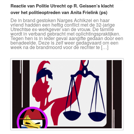
Reactie van Politie Utrecht op R. Geissen’s klacht
over het politieoptreden van Anita Frielink (ps)
De in brand gestoken Narges Achikzei en haar
vriend hadden een heftig conflict met de 32-jarige
Utrechtse ex-werkgever van de vrouw. De familie
wordt in verband gebracht met oplichtingspraktijken.
Tegen hen is in ieder geval aangifte gedaan door een
benadeelde. Deze is zelf weer gedagvaard om een
week na de brandmoord voor de rechter te […]