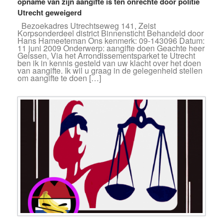
opname van zijn aangifte is ten onrechte door politie
Utrecht geweigerd
Bezoekadres Utrechtseweg 141, Zeist
Korpsonderdeel district Binnensticht Behandeld door
Hans Hameeteman Ons kenmerk: 09-143096 Datum:
11 juni 2009 Onderwerp: aangifte doen Geachte heer
Geissen, Via het Arrondissementsparket te Utrecht
ben ik in kennis gesteld van uw klacht over het doen
van aangifte. Ik wil u graag in de gelegenheid stellen
om aangifte te doen […]