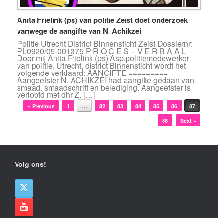
Anita Frielink (ps) van politie Zeist doet onderzoek
vanwege de aangifte van N. Achikzei
Politie Utrecht District Binnensticht Zeist Dossiernr:
PL0920/09-001375 P R O C E S – V E R B A A L
Door mij Anita Frielink (ps) Asp.politiemedewerker
van politie, Utrecht, district Binnensticht wordt het
volgende verklaard: AANGIFTE =========
Aangeefster N. ACHIKZEI had aangifte gedaan van
smaad, smaadschrift en belediging. Aangeefster is
verloofd met dhr Z. […]
Bericht navigatie
« Previous
1
…
82
83
84
85
86
87
88
Next »
Volg ons!