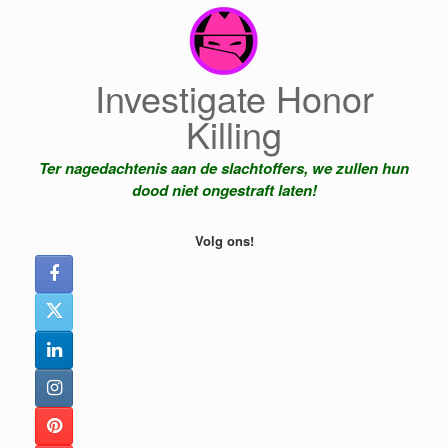
Ga
naar
de
inhoud
Investigate Honor
Killing
Ter nagedachtenis aan de slachtoffers, we zullen hun
dood niet ongestraft laten!
Volg ons!