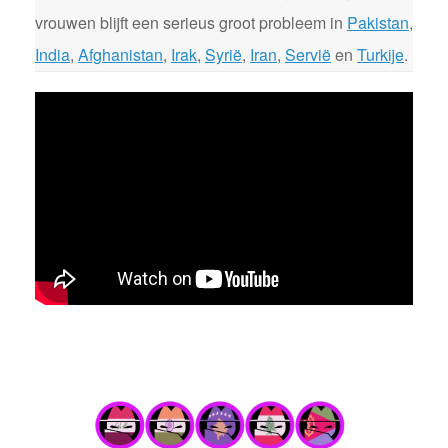
vrouwen blijft een serieus groot probleem in
Pakistan
,
India
,
Afghanistan
,
Irak
,
Syrië
,
Iran
,
Servië
en
Turkije
.