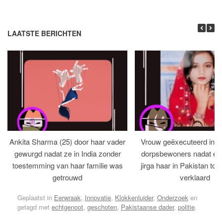
LAATSTE BERICHTEN
Ankita Sharma (25) door haar vader
Vrouw geëxecuteerd in bi
gewurgd nadat ze in India zonder
dorpsbewoners nadat een 
toestemming van haar familie was
jirga haar in Pakistan tot 
getrouwd
verklaard
Geplaatst in
Eerwraak
,
Innovatie
,
Klokkenluider
,
Onderzoek
en
getagd met
echtgenoot
,
geschoten
,
Pakistaanse dader
,
politie
.