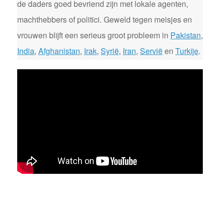
de daders goed bevriend zijn met lokale agenten,
machthebbers of politici. Geweld tegen meisjes en
vrouwen blijft een serieus groot probleem in
Pakistan
,
India
,
Afghanistan
,
Irak
,
Syrië
,
Iran
,
Servië
en
Turkije
.