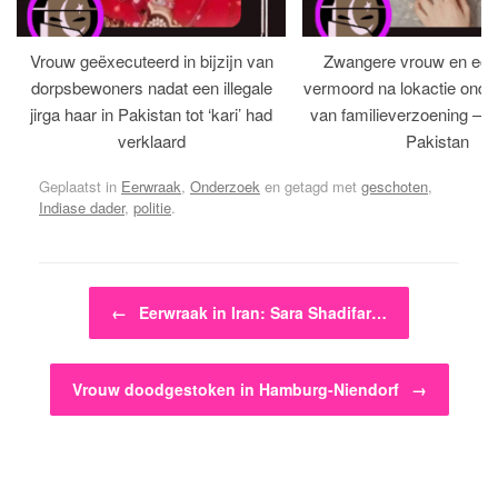
Vrouw geëxecuteerd in bijzijn van
Zwangere vrouw en ech
dorpsbewoners nadat een illegale
vermoord na lokactie ond
jirga haar in Pakistan tot ‘kari’ had
van familieverzoening – H
verklaard
Pakistan
Geplaatst in
Eerwraak
,
Onderzoek
en getagd met
geschoten
,
Indiase dader
,
politie
.
Bericht navigatie
←
Eerwraak in Iran: Sara Shadifar…
Vrouw doodgestoken in Hamburg-Niendorf
→