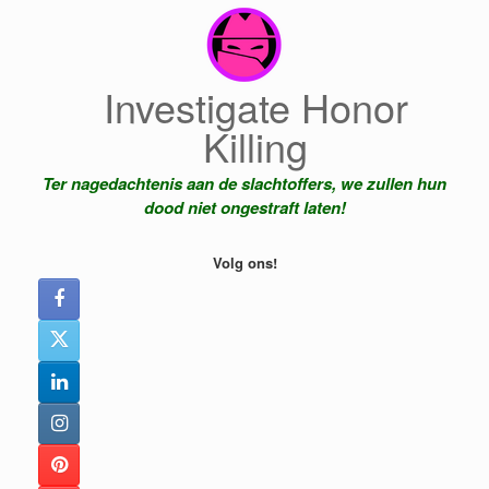
Ga
naar
de
inhoud
Investigate Honor
Killing
Ter nagedachtenis aan de slachtoffers, we zullen hun
dood niet ongestraft laten!
Volg ons!