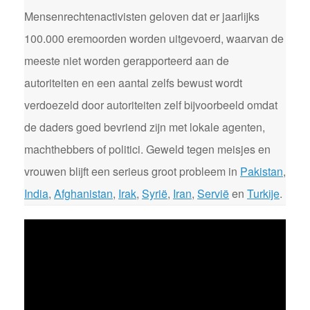
Mensenrechtenactivisten geloven dat er jaarlijks
100.000 eremoorden worden uitgevoerd, waarvan de
meeste niet worden gerapporteerd aan de
autoriteiten en een aantal zelfs bewust wordt
verdoezeld door autoriteiten zelf bijvoorbeeld omdat
de daders goed bevriend zijn met lokale agenten,
machthebbers of politici. Geweld tegen meisjes en
vrouwen blijft een serieus groot probleem in
Pakistan
,
India
,
Afghanistan
,
Irak
,
Syrië
,
Iran
,
Servië
en
Turkije
.