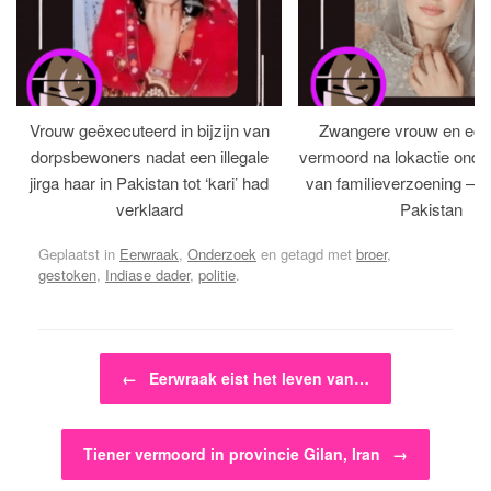
Vrouw geëxecuteerd in bijzijn van
Zwangere vrouw en ech
dorpsbewoners nadat een illegale
vermoord na lokactie ond
jirga haar in Pakistan tot ‘kari’ had
van familieverzoening – H
verklaard
Pakistan
Geplaatst in
Eerwraak
,
Onderzoek
en getagd met
broer
,
gestoken
,
Indiase dader
,
politie
.
Bericht navigatie
←
Eerwraak eist het leven van…
Tiener vermoord in provincie Gilan, Iran
→