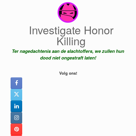
Ga
naar
de
inhoud
Investigate Honor
Killing
Ter nagedachtenis aan de slachtoffers, we zullen hun
dood niet ongestraft laten!
Volg ons!